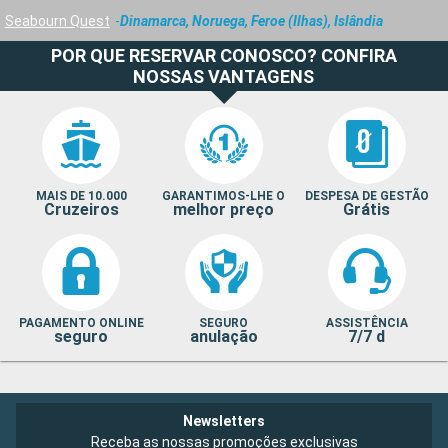
Seabourn Quest
Dinamarca, Noruega, Feroe (Ilhas), Islândia
POR QUE RESERVAR CONOSCO? CONFIRA
NOSSAS VANTAGENS
MAIS DE 10.000
GARANTIMOS-LHE O
DESPESA DE GESTÃO
Cruzeiros
melhor preço
Grátis
PAGAMENTO ONLINE
SEGURO
ASSISTÊNCIA
seguro
anulação
7/7 d
Newsletters
Receba as nossas promoções exclusivas