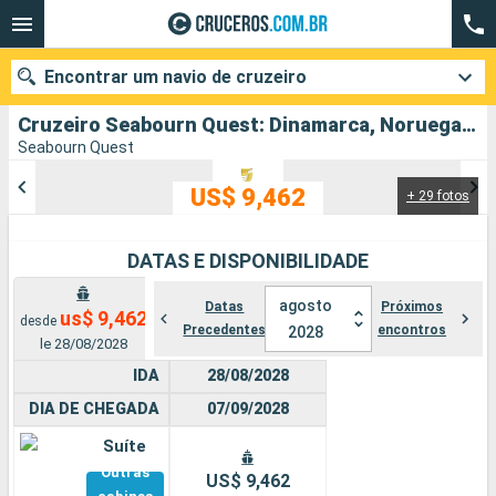
Encontrar um navio de cruzeiro
Cruzeiro Seabourn Quest: Dinamarca, Noruega, Feroe (Ilhas), Islândia partindo de Copenhague
Seabourn Quest
US$ 9,462
+ 29 fotos
Quando ir?
Data de partida
DATAS E DISPONIBILIDADE
Cidades
Companhias
agosto
Datas
Próximos
us$ 9,462
desde
Precedentes
encontros
2028
le 28/08/2028
Pesquisar
IDA
28/08/2028
DIA DE CHEGADA
07/09/2028
Suíte
Outras
US$ 9,462