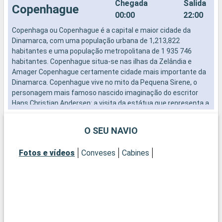
Chegada
Salida
Copenhague
00:00
22:00
Copenhaga ou Copenhague é a capital e maior cidade da
F
Dinamarca, com uma população urbana de 1,213,822
c
habitantes e uma população metropolitana de 1 935 746
p
habitantes. Copenhague situa-se nas ilhas da Zelândia e
p
Amager Copenhague certamente cidade mais importante da
N
Dinamarca. Copenhague vive no mito da Pequena Sirene, o
d
personagem mais famoso nascido imaginação do escritor
c
Hans Christian Andersen: a visita da estátua que representa a
g
bonita sirene, símbolo da cidade, sempre um dos momentos
f
mais que comovem de uma volta da cidade.
d
O SEU NAVIO
Chegada
Salida
Skagen
10:00
18:00
Fotos e vídeos
Conveses
Cabines
Skagen