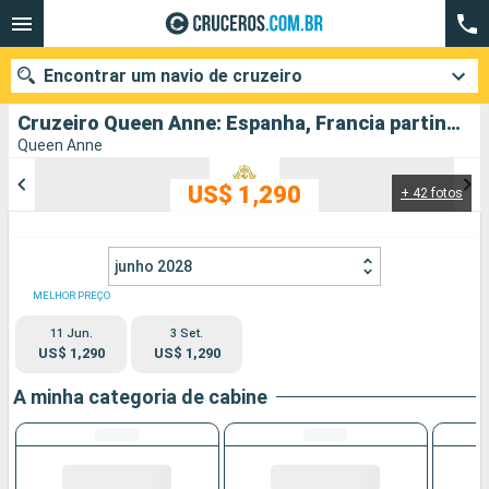
Encontrar um navio de cruzeiro
Cruzeiro Queen Anne: Espanha, Francia partindo de Southampton
Queen Anne
US$ 1,290
+ 42 fotos
Quando ir?
Data de partida
junho 2028
Cidades
Companhias
MELHOR PREÇO
11 Jun.
3 Set.
Pesquisar
US$ 1,290
US$ 1,290
A minha categoria de cabine