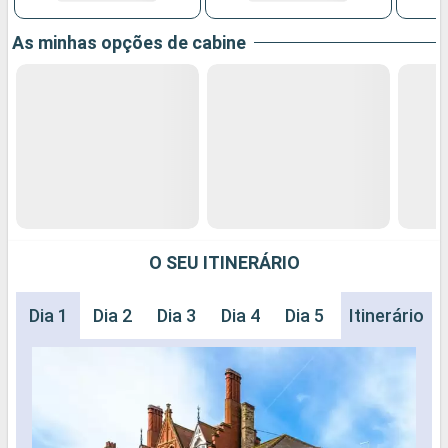
As minhas opções de cabine
O SEU ITINERÁRIO
Dia 1
Dia 2
Dia 3
Dia 4
Dia 5
Dia 6
Itinerário
Dia 