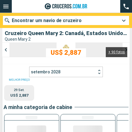
Encontrar um navio de cruzeiro
Cruzeiro Queen Mary 2: Canadá, Estados Unidos partindo de Quebec
Queen Mary 2
US$ 2,887
+ 90 fotos
Quando ir?
Data de partida
setembro 2028
Cidades
Companhias
MELHOR PREÇO
29 Set.
Pesquisar
US$ 2,887
A minha categoria de cabine