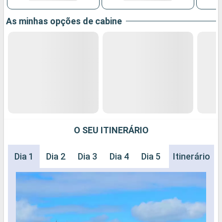
As minhas opções de cabine
O SEU ITINERÁRIO
Dia 1
Dia 2
Dia 3
Dia 4
Dia 5
Dia 6
Itinerário
Dia 