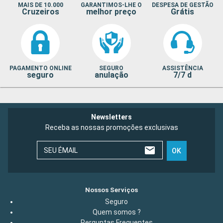
volta para o local de embarque. Se você ainda tem o tempo
MAIS DE 10.000
GARANTIMOS-LHE O
DESPESA DE GESTÃO
Cruzeiros
melhor preço
Grátis
suficiente, você também pode parar no
Museu Naval
de
Quebec, que é ao longo do \"corredor\".
Para aqueles que estão curiosos para visitar as \'Galerias da
Capital\', você vai fazer uma boa dez quilômetros de carro
para chegar lá; Se você ainda quer aproveitar a paisagem
canadense, perto do centro de compras é o Parque Escarpa.
PAGAMENTO ONLINE
SEGURO
ASSISTÊNCIA
seguro
anulação
7/7 d
Newsletters
Receba as nossas promoções exclusivas
SEU ÉMAIL
OK
Nossos Serviços
Seguro
Quem somos ?
Perguntas Frequentes