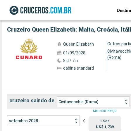
Destin
Ver a 72 fotos
Cruzeiro Queen Elizabeth: Malta, Croácia, Itá
Outras part
Queen Elizabeth
Civitavecchi
01/09/2028
(Roma)
8 d / 7 n
cabina standard
cruzeiro saindo de
Civitavecchia (Roma)
MELHOR PREÇO
setembro 2028
1 Set.
US$ 1,739