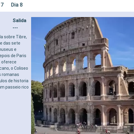
 7
Dia 8
Salida
---
da sobre Tibre,
e das sete
 museus e
epois de Paris
a oferece
ano, o Coliseo
as romanas
los de historia
um passeio rico