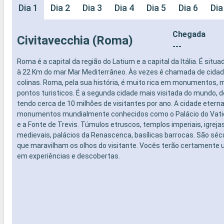
Dia 1
Dia 2
Dia 3
Dia 4
Dia 5
Dia 6
Dia
Chegada
Civitavecchia (Roma)
---
Roma é a capital da região do Latium e a capital da Itália. É situa
à 22 Km do mar Mar Mediterrâneo. Às vezes é chamada de cidad
colinas. Roma, pela sua história, é muito rica em monumentos,
pontos turisticos. É a segunda cidade mais visitada do mundo, d
tendo cerca de 10 milhões de visitantes por ano. A cidade etern
monumentos mundialmente conhecidos como o Palácio do Vatic
e a Fonte de Trevis. Túmulos etruscos, templos imperiais, igrej
medievais, palácios da Renascenca, basílicas barrocas. São sécu
que maravilham os olhos do visitante. Vocês terão certamente 
em experiências e descobertas.