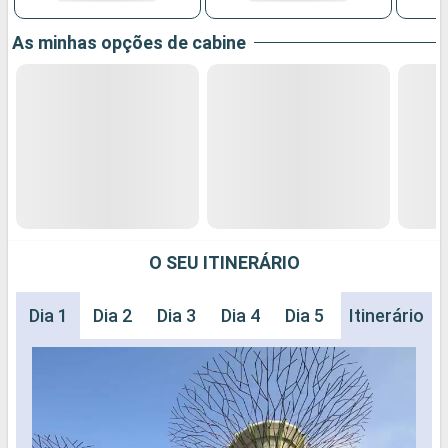
As minhas opções de cabine
O SEU ITINERÁRIO
Dia 1
Dia 2
Dia 3
Dia 4
Dia 5
Dia 6
Itinerário
Dia 