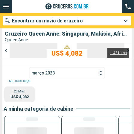
Encontrar um navio de cruzeiro
Cruzeiro Queen Anne: Singapura, Malásia, Africa do Sul, Maurice partindo de Singapura
Queen Anne
US$ 4,082
+ 42 fotos
Quando ir?
Data de partida
março 2028
Cidades
Companhias
MELHOR PREÇO
25 Mar.
Pesquisar
US$ 4,082
A minha categoria de cabine