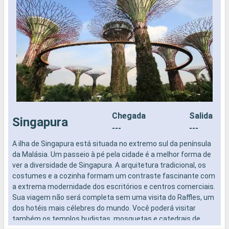
Chegada
Salida
Singapura
---
---
A ilha de Singapura está situada no extremo sul da península
P
da Malásia. Um passeio à pé pela cidade é a melhor forma de
ver a diversidade de Singapura. A arquitetura tradicional, os
costumes e a cozinha formam um contraste fascinante com
a extrema modernidade dos escritórios e centros comerciais.
P
Sua viagem não será completa sem uma visita do Raffles, um
d
dos hotéis mais célebres do mundo. Você poderá visitar
s
também os templos budistas, mosquetas e catedrais de
m