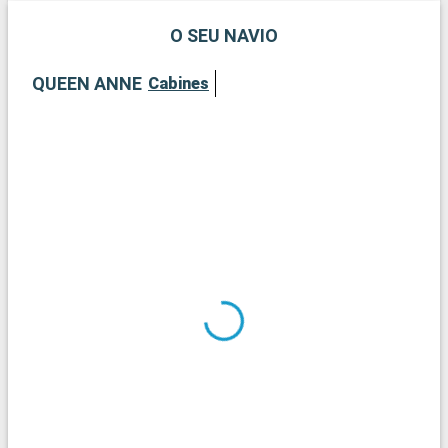
templos hindus, testemunhas da diversidade religiosa do pais.
O SEU NAVIO
QUEEN ANNE
Cabines