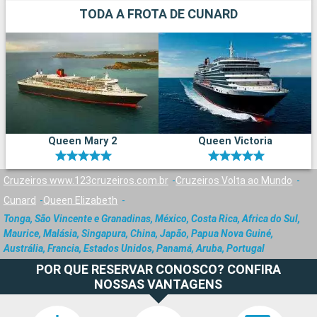
TODA A FROTA DE CUNARD
Queen Mary 2
Queen Victoria
Cruzeiros www.123cruzeiros.com.br
Cruzeiros Volta ao Mundo
Cunard
Queen Elizabeth
Tonga, São Vincente e Granadinas, México, Costa Rica, Africa do Sul,
Maurice, Malásia, Singapura, China, Japão, Papua Nova Guiné,
Austrália, Francia, Estados Unidos, Panamá, Aruba, Portugal
POR QUE RESERVAR CONOSCO? CONFIRA
NOSSAS VANTAGENS