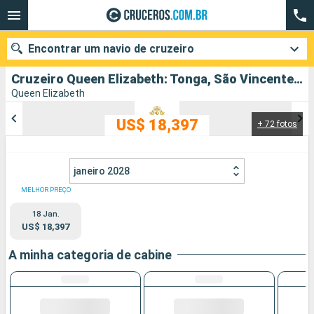
Encontrar um navio de cruzeiro
Cruzeiro Queen Elizabeth: Tonga, São Vincente e Granadinas, México, Costa Rica, Africa do Sul, Maurice, Malásia, Singapura, China, Japão, Papua Nova Guiné, Austrália, Francia, Estados Unidos, Panamá, Aruba, Portugal partindo de Southampton
Queen Elizabeth
US$ 18,397
+ 72 fotos
Quando ir?
Data de partida
janeiro 2028
Cidades
Companhias
MELHOR PREÇO
18 Jan.
Pesquisar
US$ 18,397
A minha categoria de cabine