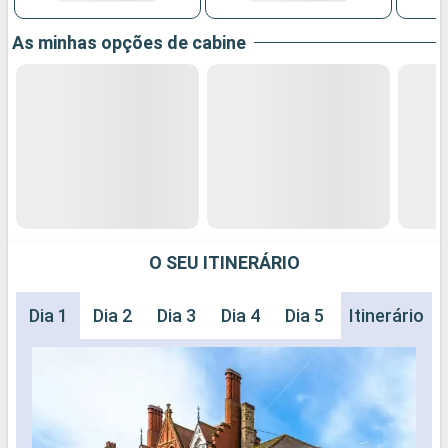
As minhas opções de cabine
O SEU ITINERÁRIO
Dia 1
Dia 2
Dia 3
Dia 4
Dia 5
Dia 6
Itinerário
Dia 