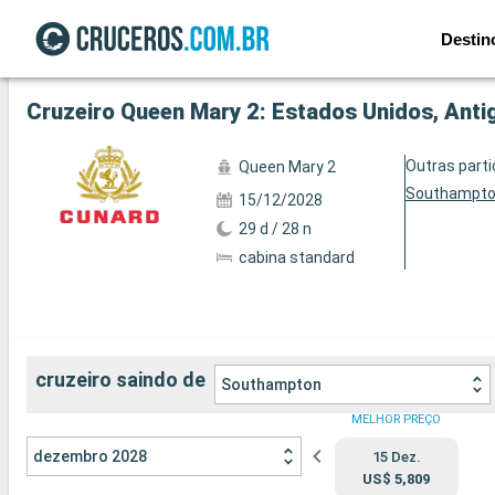
Destin
Ver a 90 fotos
Cruzeiro Queen Mary 2: Estados Unidos, Anti
Outras part
Queen Mary 2
Southampt
15/12/2028
29 d / 28 n
cabina standard
cruzeiro saindo de
Southampton
MELHOR PREÇO
dezembro 2028
15 Dez.
US$ 5,809