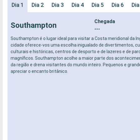
Dia 1
Dia 2
Dia 3
Dia 4
Dia 5
Dia 6
Dia
Chegada
Southampton
---
Southampton é o lugar ideal para visitar a Costa meridional da Ing
cidade oferece-vos uma escolha inigualado de divertimentos, cu
culturais e históricas, centros de desporto e de lazeres e de pa
magníficos. Southampton acolhe a maior parte dos acontecime
da região e drena visitantes do mundo inteiro. Pequenos e grand
apreciar o encanto britânico.