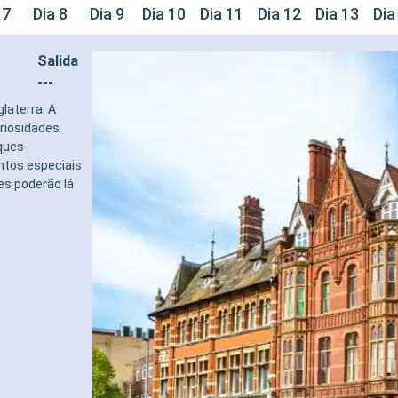
 7
Dia 8
Dia 9
Dia 10
Dia 11
Dia 12
Dia 13
Dia
Salida
---
laterra. A
riosidades
rques
ntos especiais
es poderão lá