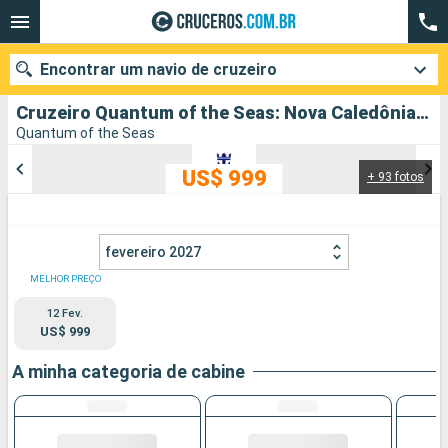
Encontrar um navio de cruzeiro
Cruzeiro Quantum of the Seas: Nova Caledônia, Austrália partindo de Brisbane
Quantum of the Seas
US$ 999
+ 93 fotos
Quando ir?
Data de partida
fevereiro 2027
Cidades
Companhias
MELHOR PREÇO
12 Fev.
Pesquisar
US$ 999
A minha categoria de cabine