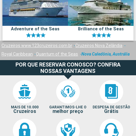
Adventure of the Seas
Brilliance of the Seas
Cruzeiros www.123cruzeiros.com.br
Cruzeiros Nova Zelândia
Royal Caribbean
Quantum of the Seas
Nova Caledônia, Austrália
POR QUE RESERVAR CONOSCO? CONFIRA
NOSSAS VANTAGENS
MAIS DE 10.000
GARANTIMOS-LHE O
DESPESA DE GESTÃO
Cruzeiros
melhor preço
Grátis