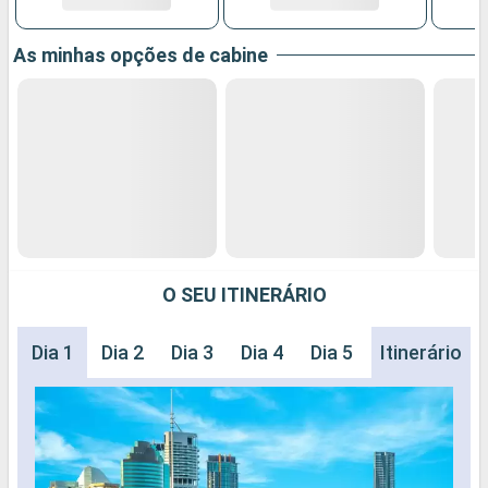
As minhas opções de cabine
O SEU ITINERÁRIO
Dia 1
Dia 2
Dia 3
Dia 4
Dia 5
Dia 6
Itinerário
Dia 