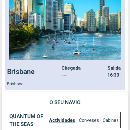
Chegada
Salida
Brisbane
---
16:30
Brisbane
N
O SEU NAVIO
QUANTUM OF
Actividades
Conveses
Cabines
THE SEAS