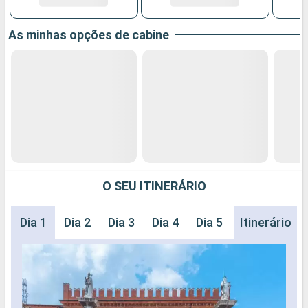
As minhas opções de cabine
O SEU ITINERÁRIO
Dia 1
Dia 2
Dia 3
Dia 4
Dia 5
Dia 6
Itinerário
Dia 