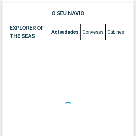
da Itália e um importante porto do mar Adriático. Ravena é a
cidade do arte do mosaico e foi reconhecida como patrimônio
O SEU NAVIO
internacional da UNESCO em 1996.
EXPLORER OF
Actividades
Conveses
Cabines
THE SEAS