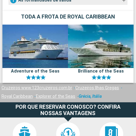
As formalidades de salida
TODA A FROTA DE ROYAL CARIBBEAN
Adventure of the Seas
Brilliance of the Seas
Cruzeiros www.123cruzeiros.com.br
Cruzeiros Ilhas Gregas
Royal Caribbean
Explorer of the Seas
Grécia, Itália
POR QUE RESERVAR CONOSCO? CONFIRA
NOSSAS VANTAGENS