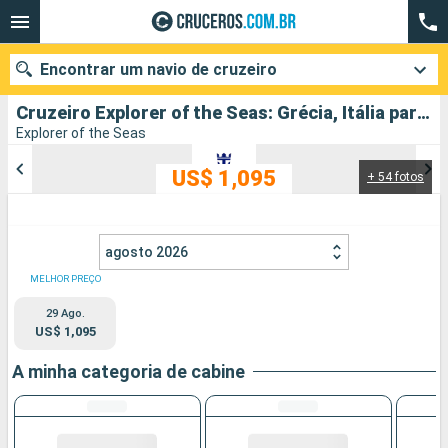
Encontrar um navio de cruzeiro
Cruzeiro Explorer of the Seas: Grécia, Itália partindo de Ravena
Explorer of the Seas
US$ 1,095
+ 54 fotos
Quando ir?
Data de partida
agosto 2026
Cidades
Companhias
MELHOR PREÇO
29 Ago.
Pesquisar
US$ 1,095
A minha categoria de cabine