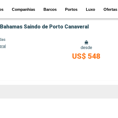
os
Companhias
Barcos
Portos
Luxo
Ofertas
, Bahamas Saindo de Porto Canaveral
idas
eral
desde
US$ 548