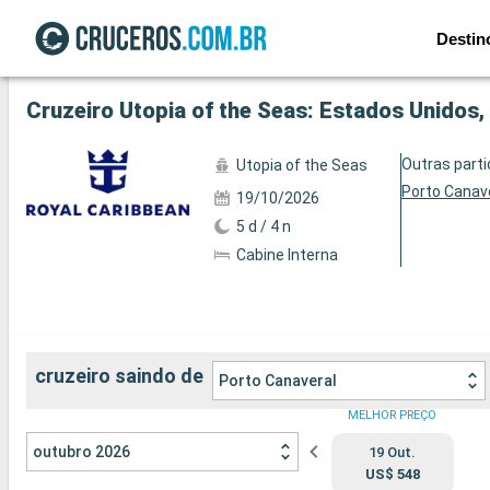
Destin
Ver a 66 fotos
Cruzeiro Utopia of the Seas: Estados Unidos
Outras part
Utopia of the Seas
Porto Canav
19/10/2026
5 d / 4 n
Cabine Interna
cruzeiro saindo de
Porto Canaveral
MELHOR PREÇO
outubro 2026
19 Out.
US$ 548