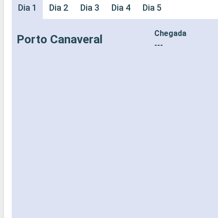
Dia 1
Dia 2
Dia 3
Dia 4
Dia 5
Chegada
Porto Canaveral
---