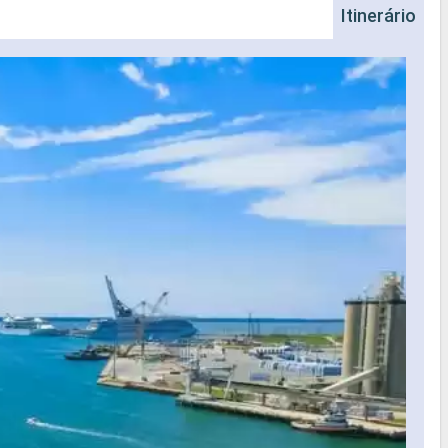
Itinerário
Na
Nave