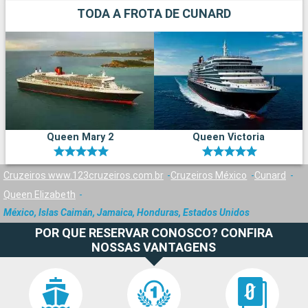
TODA A FROTA DE CUNARD
Queen Mary 2
Queen Victoria
Cruzeiros www.123cruzeiros.com.br
Cruzeiros México
Cunard
Queen Elizabeth
México, Islas Caimán, Jamaica, Honduras, Estados Unidos
POR QUE RESERVAR CONOSCO? CONFIRA
NOSSAS VANTAGENS