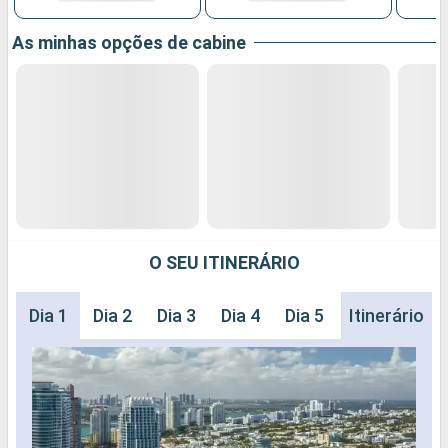
As minhas opções de cabine
O SEU ITINERÁRIO
Dia 1
Dia 2
Dia 3
Dia 4
Dia 5
Dia 6
Itinerário
Dia 