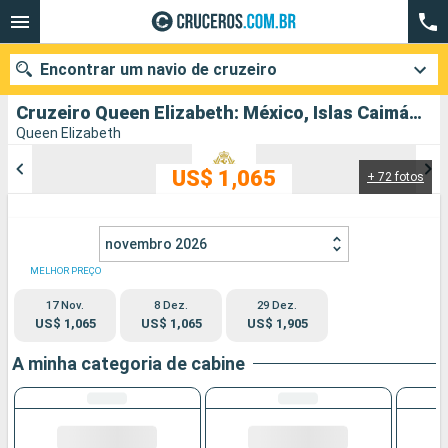
Encontrar um navio de cruzeiro
Cruzeiro Queen Elizabeth: México, Islas Caimán, Jamaica, Honduras, Estados Unidos partindo de Miami
Queen Elizabeth
US$ 1,065
+ 72 fotos
Quando ir?
Data de partida
novembro 2026
Cidades
Companhias
MELHOR PREÇO
17 Nov.
8 Dez.
29 Dez.
Pesquisar
US$ 1,065
US$ 1,065
US$ 1,905
A minha categoria de cabine