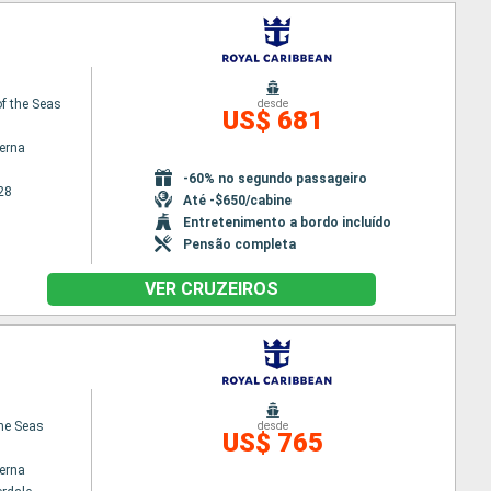
f the Seas
desde
US$ 681
terna
-60% no segundo passageiro
28
Até -$650/cabine
Entretenimento a bordo incluído
Pensão completa
VER CRUZEIROS
the Seas
desde
US$ 765
terna