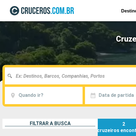
Destin
Cruze
Quando ir?
Data de partida
FILTRAR A BUSCA
2
cruzeiros
encon