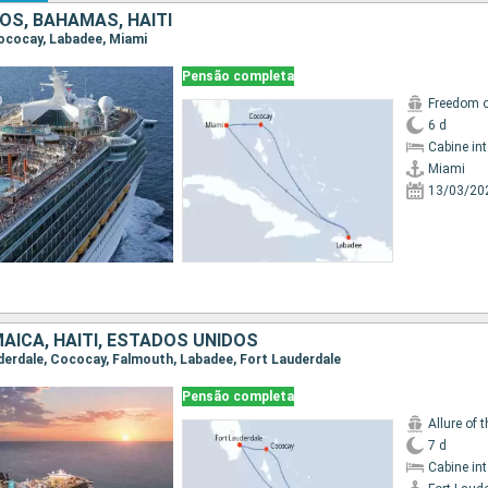
OS, BAHAMAS, HAITI
 Cococay, Labadee, Miami
Pensão completa
Freedom o
6 d
Cabine in
Miami
13/03/20
AICA, HAITI, ESTADOS UNIDOS
auderdale, Cococay, Falmouth, Labadee, Fort Lauderdale
Pensão completa
Allure of 
7 d
Cabine in