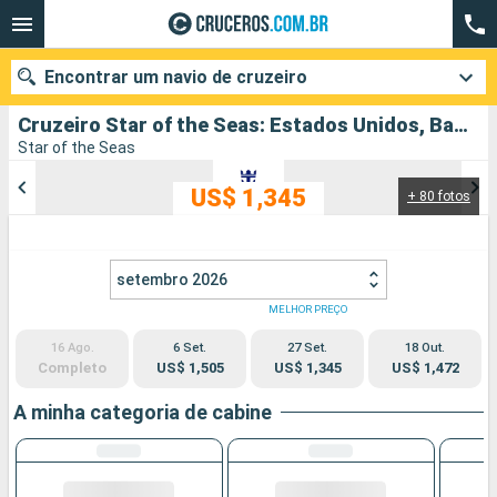
Encontrar um navio de cruzeiro
Cruzeiro Star of the Seas: Estados Unidos, Bahamas partindo de Porto Canaveral
Star of the Seas
US$ 1,345
+ 80 fotos
Quando ir?
Data de partida
setembro 2026
Cidades
Companhias
MELHOR PREÇO
16 Ago.
6 Set.
27 Set.
18 Out.
Pesquisar
Completo
US$ 1,505
US$ 1,345
US$ 1,472
A minha categoria de cabine