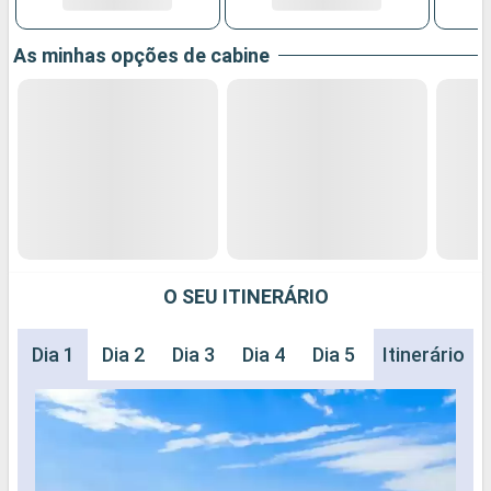
As minhas opções de cabine
O SEU ITINERÁRIO
Dia 1
Dia 2
Dia 3
Dia 4
Dia 5
Dia 6
Itinerário
Dia 