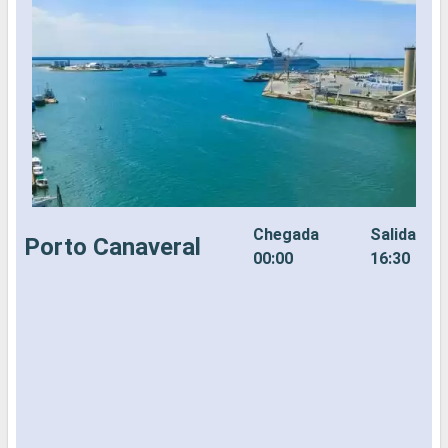
Chegada
Salida
Porto Canaveral
00:00
16:30
E
C
p
m
n
a
t