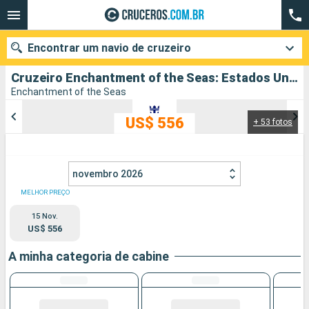
Encontrar um navio de cruzeiro
Cruzeiro Enchantment of the Seas: Estados Unidos, Belize, México partindo de Tampa
Enchantment of the Seas
US$ 556
+ 53 fotos
Quando ir?
Data de partida
novembro 2026
Cidades
Companhias
MELHOR PREÇO
15 Nov.
Pesquisar
US$ 556
A minha categoria de cabine