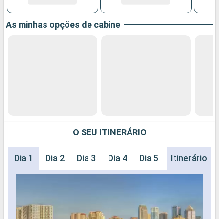
As minhas opções de cabine
O SEU ITINERÁRIO
Dia 1
Dia 2
Dia 3
Dia 4
Dia 5
Dia 6
Itinerário
Dia 