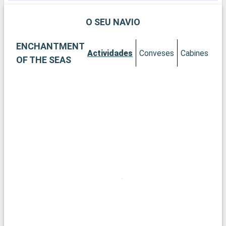
visite o Lettuce Lake Regional Park para relaxar, apreciar a
natureza e curtir. Não deixe de curtir a cidade pelos passeios a
O SEU NAVIO
pé, e você poderá apreciar a bela arquitetura da cidade ou
ainda fazer excursões de barcos de pesca.
ENCHANTMENT
Actividades
Conveses
Cabines
OF THE SEAS