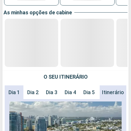
As minhas opções de cabine
O SEU ITINERÁRIO
Dia 1
Dia 2
Dia 3
Dia 4
Dia 5
Dia 6
Itinerário
Dia 