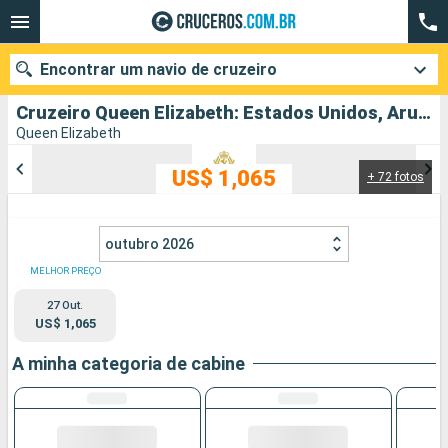
Encontrar um navio de cruzeiro
Cruzeiro Queen Elizabeth: Estados Unidos, Aruba partindo de Miami
Queen Elizabeth
US$ 1,065
+ 72 fotos
Quando ir?
Data de partida
outubro 2026
Cidades
Companhias
MELHOR PREÇO
27 Out.
Pesquisar
US$ 1,065
A minha categoria de cabine