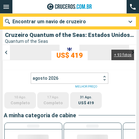
Encontrar um navio de cruzeiro
Cruzeiro Quantum of the Seas: Estados Unidos, México partindo de Los Angeles
Quantum of the Seas
US$ 419
+ 93 fotos
Quando ir?
Data de partida
agosto 2026
Cidades
Companhias
MELHOR PREÇO
10 Ago.
17 Ago.
31 Ago.
Pesquisar
Completo
Completo
US$ 419
A minha categoria de cabine