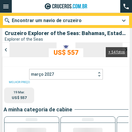
Encontrar um navio de cruzeiro
Cruzeiro Explorer of the Seas: Bahamas, Estados Unidos partindo de Porto Canaveral
Explorer of the Seas
US$ 557
+ 54 fotos
Quando ir?
Data de partida
março 2027
Cidades
Companhias
MELHOR PREÇO
19 Mar.
Pesquisar
US$ 557
A minha categoria de cabine