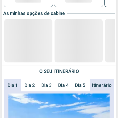
As minhas opções de cabine
O SEU ITINERÁRIO
Dia 1
Dia 2
Dia 3
Dia 4
Dia 5
Dia 6
Itinerário