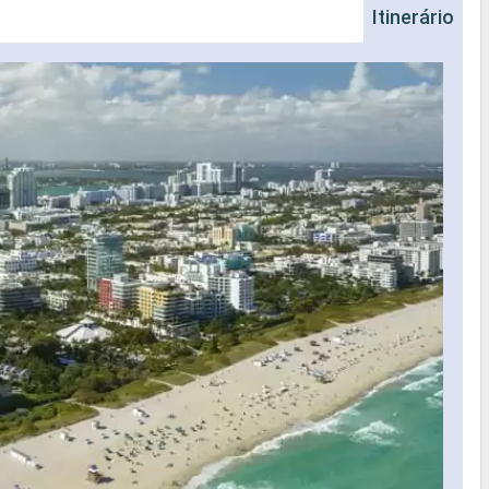
Itinerário
Bim