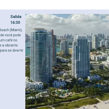
Salida
16:30
Beach (Miami),
nde você pode
 um café no
e a vibrante
para se divertir