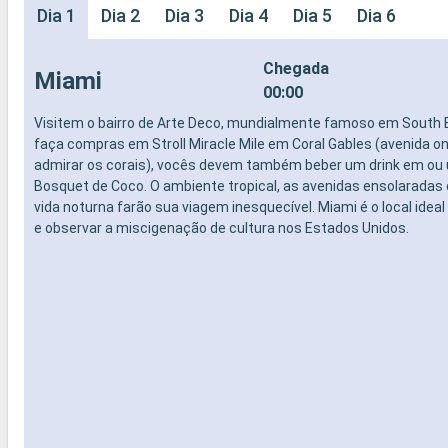
Dia 1
Dia 2
Dia 3
Dia 4
Dia 5
Dia 6
Chegada
Miami
00:00
Visitem o bairro de Arte Deco, mundialmente famoso em South 
faça compras em Stroll Miracle Mile em Coral Gables (avenida o
admirar os corais), vocês devem também beber um drink em ou
Bosquet de Coco. O ambiente tropical, as avenidas ensolaradas 
vida noturna farão sua viagem inesquecível. Miami é o local ideal 
e observar a miscigenação de cultura nos Estados Unidos.