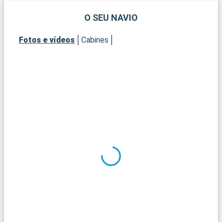
H
O SEU NAVIO
Fotos e vídeos
Cabines