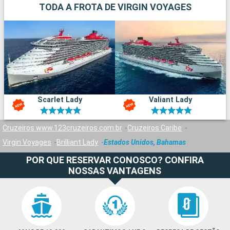
TODA A FROTA DE VIRGIN VOYAGES
Scarlet Lady
Valiant Lady
Cruzeiros www.123cruzeiros.com.br
Cruzeiros Caribe
Virgin Voyages
Brilliant Lady
Estados Unidos, Bahamas
POR QUE RESERVAR CONOSCO? CONFIRA
NOSSAS VANTAGENS