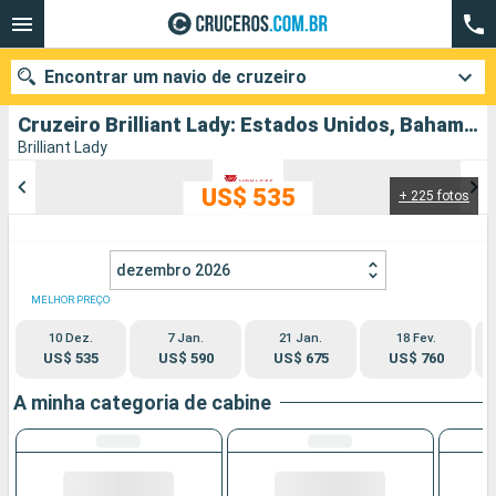
Encontrar um navio de cruzeiro
Cruzeiro Brilliant Lady: Estados Unidos, Bahamas partindo de Miami
Brilliant Lady
US$ 535
+ 225 fotos
Quando ir?
Data de partida
dezembro 2026
Cidades
Companhias
MELHOR PREÇO
10 Dez.
7 Jan.
21 Jan.
18 Fev.
Pesquisar
US$ 535
US$ 590
US$ 675
US$ 760
A minha categoria de cabine