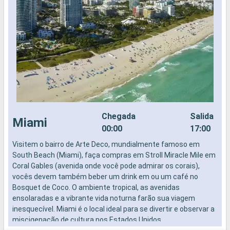
Chegada
Salida
Miami
00:00
17:00
Visitem o bairro de Arte Deco, mundialmente famoso em
K
South Beach (Miami), faça compras em Stroll Miracle Mile em
F
Coral Gables (avenida onde você pode admirar os corais),
E
vocês devem também beber um drink em ou um café no
m
Bosquet de Coco. O ambiente tropical, as avenidas
d
ensolaradas e a vibrante vida noturna farão sua viagem
r
inesquecível. Miami é o local ideal para se divertir e observar a
d
miscigenação de cultura nos Estados Unidos.
e