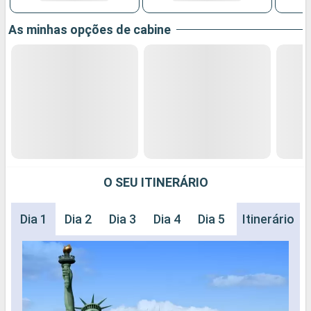
As minhas opções de cabine
O SEU ITINERÁRIO
Dia 1
Dia 2
Dia 3
Dia 4
Dia 5
Dia 6
Itinerário
Dia 