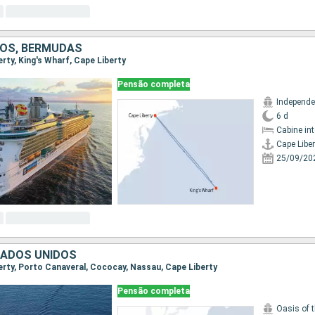
OS, BERMUDAS
berty, King's Wharf, Cape Liberty
Pensão completa
6 d
Cabine in
Cape Liber
25/09/20
TADOS UNIDOS
berty, Porto Canaveral, Cococay, Nassau, Cape Liberty
Pensão completa
Oasis of 