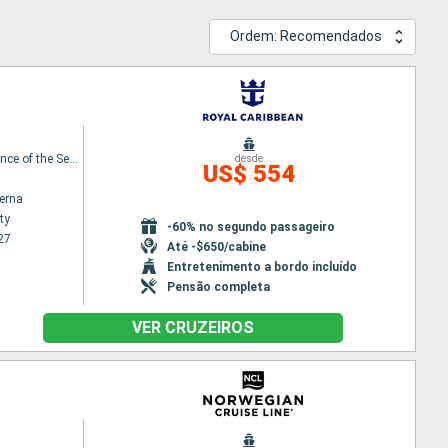
Ordem: Recomendados
Independence of the Seas
desde
US$ 554
terna
ty
-60% no segundo passageiro
27
Até -$650/cabine
Entretenimento a bordo incluído
Pensão completa
VER CRUZEIROS