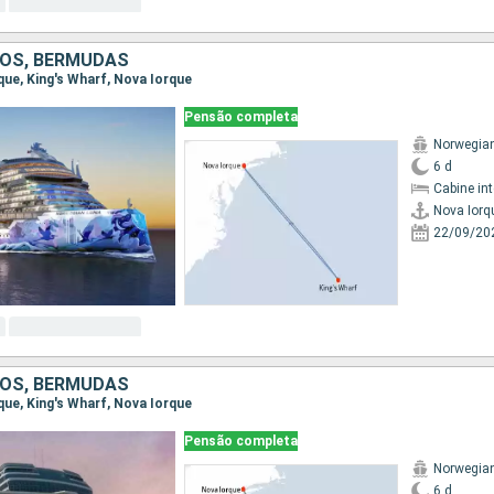
OS, BERMUDAS
rque, King's Wharf, Nova Iorque
Pensão completa
Norwegia
6 d
Cabine in
Nova Iorq
22/09/20
OS, BERMUDAS
rque, King's Wharf, Nova Iorque
Pensão completa
Norwegian
6 d