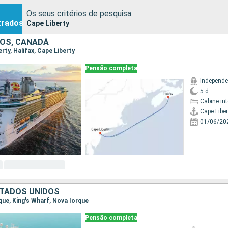
Os seus critérios de pesquisa:
trados
Cape Liberty
OS, CANADÁ
erty, Halifax, Cape Liberty
Pensão completa
5 d
Cabine in
Cape Liber
01/06/20
TADOS UNIDOS
rque, King's Wharf, Nova Iorque
Pensão completa