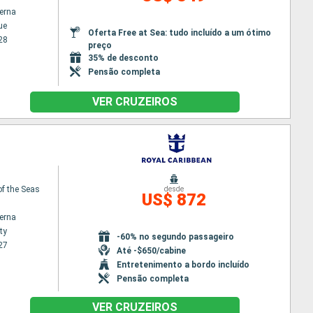
terna
ue
Oferta Free at Sea: tudo incluído a um ótimo
28
preço
35% de desconto
Pensão completa
VER CRUZEIROS
f the Seas
desde
US$ 872
terna
ty
-60% no segundo passageiro
27
Até -$650/cabine
Entretenimento a bordo incluído
Pensão completa
VER CRUZEIROS