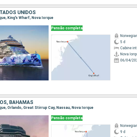
TADOS UNIDOS
rque, King's Wharf, Nova Iorque
Pensão completa
Norwegia
5 d
Cabine in
Nova Iorq
06/04/20
DOS, BAHAMAS
rque, Orlando, Great Stirrup Cay, Nassau, Nova Iorque
Pensão completa
Norwegian
9 d