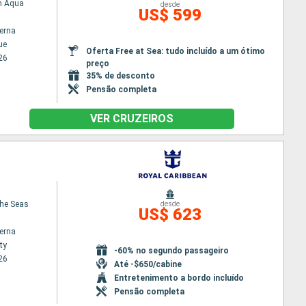
n Aqua
desde
US$ 599
terna
ue
Oferta Free at Sea: tudo incluído a um ótimo
26
preço
35% de desconto
Pensão completa
VER CRUZEIROS
the Seas
desde
US$ 623
terna
ty
-60% no segundo passageiro
26
Até -$650/cabine
Entretenimento a bordo incluído
Pensão completa