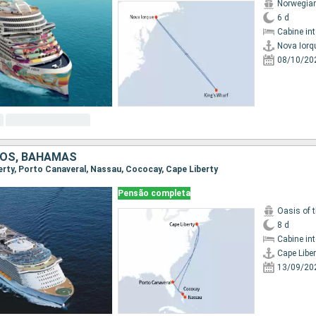
Norwegia
6 d
Cabine in
Nova Iorq
08/10/20
DOS, BAHAMAS
berty, Porto Canaveral, Nassau, Cococay, Cape Liberty
Pensão completa
Oasis of 
8 d
Cabine in
Cape Liber
13/09/20