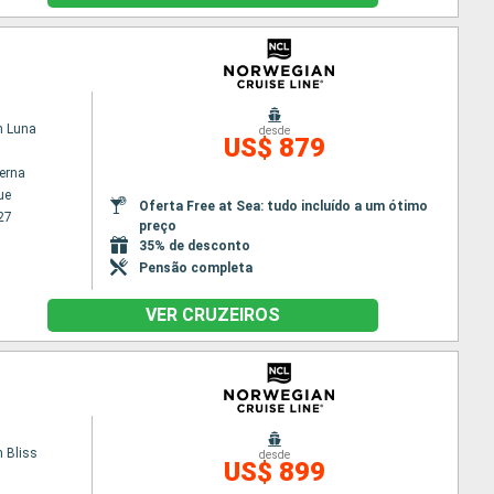
n Luna
desde
US$ 879
terna
ue
Oferta Free at Sea: tudo incluído a um ótimo
27
preço
35% de desconto
Pensão completa
VER CRUZEIROS
 Bliss
desde
US$ 899