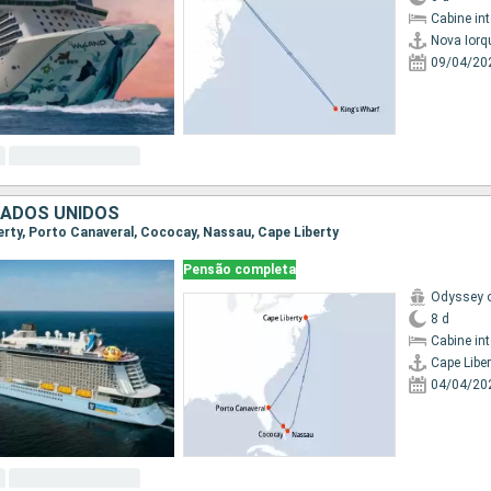
Cabine in
Nova Iorq
09/04/20
TADOS UNIDOS
berty, Porto Canaveral, Cococay, Nassau, Cape Liberty
Pensão completa
Odyssey o
8 d
Cabine in
Cape Liber
04/04/20