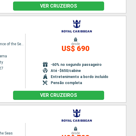
VER CRUZEIROS
Independence of the Seas
desde
US$ 690
terna
ty
-60% no segundo passageiro
27
Até -$650/cabine
Entretenimento a bordo incluído
Pensão completa
VER CRUZEIROS
the Seas
desde