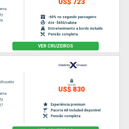
US$ 723
terna
ty
-60% no segundo passageiro
26
Até -$650/cabine
Entretenimento a bordo incluído
Pensão completa
VER CRUZEIROS
Silhouette
desde
US$ 830
terna
ty
Experiência premium
27
Pacote All Included disponível
Pensão completa