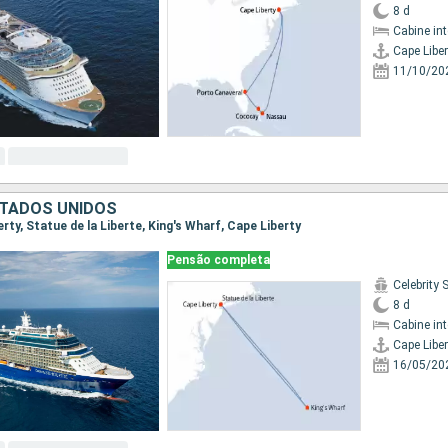
8 d
Cabine in
Cape Liber
11/10/20
TADOS UNIDOS
berty, Statue de la Liberte, King's Wharf, Cape Liberty
Pensão completa
Celebrity 
8 d
Cabine in
Cape Liber
16/05/20