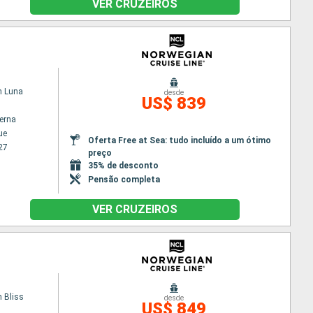
VER CRUZEIROS
n Luna
desde
US$ 839
terna
ue
Oferta Free at Sea: tudo incluído a um ótimo
27
preço
35% de desconto
Pensão completa
VER CRUZEIROS
 Bliss
desde
US$ 849