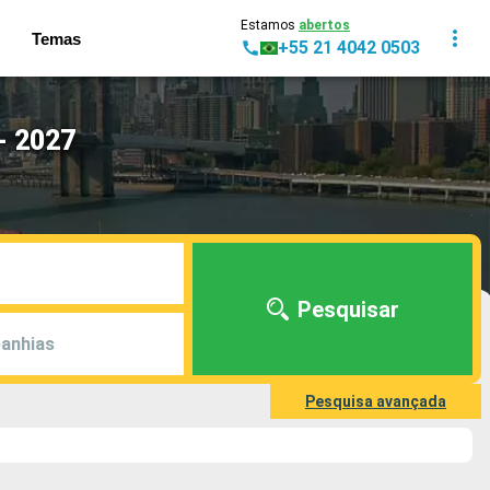
Estamos
abertos
Temas
+55 21 4042 0503
- 2027
Pesquisar
anhias
Pesquisa avançada