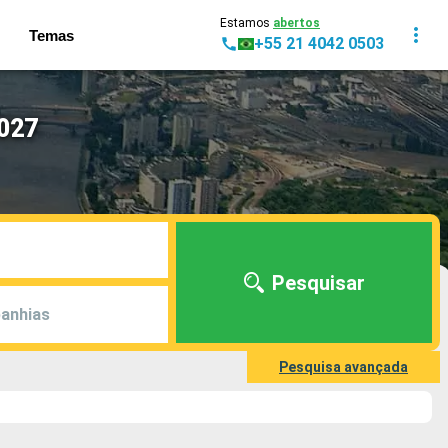
Estamos
abertos
Temas
+55 21 4042 0503
2027
Pesquisar
anhias
Pesquisa avançada