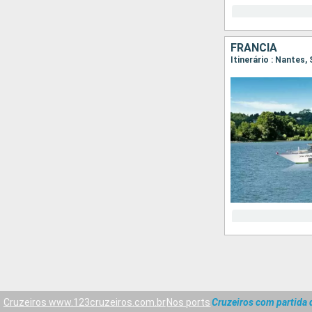
FRANCIA
Itinerário : Nantes,
Cruzeiros www.123cruzeiros.com.br
Nos ports
Cruzeiros com partida 