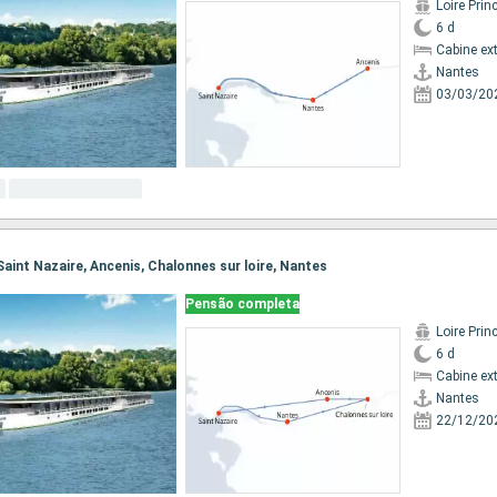
Loire Prin
6 d
Cabine ex
Nantes
03/03/20
 Saint Nazaire, Ancenis, Chalonnes sur loire, Nantes
Pensão completa
Loire Prin
6 d
Cabine ex
Nantes
22/12/20