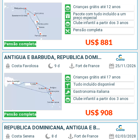
Crianças grátis até 12 anos
Pacote com tudo incluído a um
preço especial
Clube infantil a partir dos 3 anos
Pensão completa
US$ 881
Pensão completa
ANTIGUA E BARBUDA, REPUBLICA DOMINICANA
Costa Favolosa
9 d
Fort de France
25/11/2026
Crianças grátis até 17 anos
Tudo incluído disponível
Gastronomia italiana
Clube infantil a partir dos 3 anos
US$ 908
Pensão completa
REPUBLICA DOMINICANA, ANTIGUA E BARBUDA
Costa Serena
8 d
Fort de France
02/03/2028