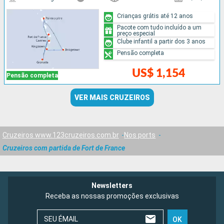
Crianças grátis até 12 anos
Pacote com tudo incluído a um
preço especial
Clube infantil a partir dos 3 anos
Pensão completa
US$ 1,154
Pensão completa
VER MAIS CRUZEIROS
Cruzeiros www.123cruzeiros.com.br
Nos ports
Cruzeiros com partida de Fort de France
Newsletters
Receba as nossas promoções exclusivas
SEU ÉMAIL
OK