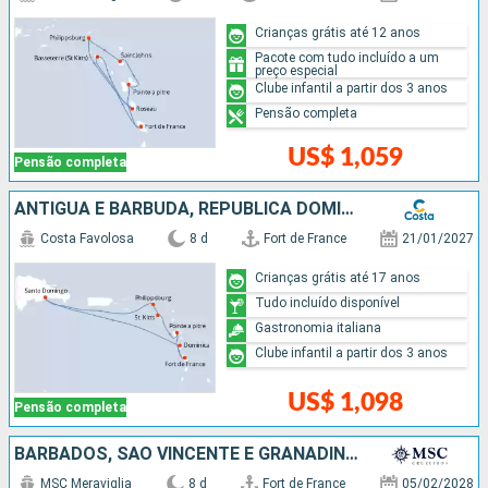
Crianças grátis até 12 anos
Pacote com tudo incluído a um
preço especial
Clube infantil a partir dos 3 anos
Pensão completa
US$ 1,059
Pensão completa
ANTIGUA E BARBUDA, REPUBLICA DOMINICANA
Costa Favolosa
8 d
Fort de France
21/01/2027
Crianças grátis até 17 anos
Tudo incluído disponível
Gastronomia italiana
Clube infantil a partir dos 3 anos
US$ 1,098
Pensão completa
BARBADOS, SÃO VINCENTE E GRANADINAS, SANTA LUCIA, GRENADA
MSC Meraviglia
8 d
Fort de France
05/02/2028