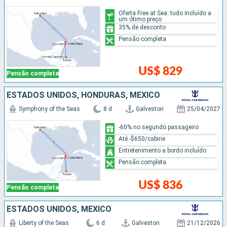
Oferta Free at Sea: tudo incluído a
um ótimo preço
35% de desconto
Pensão completa
US$ 829
Pensão completa
ESTADOS UNIDOS, HONDURAS, MÉXICO
Symphony of the Seas
8 d
Galveston
25/04/2027
-60% no segundo passageiro
Até -$650/cabine
Entretenimento a bordo incluído
Pensão completa
US$ 836
Pensão completa
ESTADOS UNIDOS, MÉXICO
Liberty of the Seas
6 d
Galveston
21/12/2026