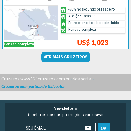
-60% no segundo passageiro
Até -$650/cabine
Entretenimento a bordo incluído
Pensão completa
US$ 1,023
Pensão completa
VER MAIS CRUZEIROS
Cruzeiros www.123cruzeiros.com.br
Nos ports
Cruzeiros com partida de Galveston
Newsletters
Receba as nossas promoções exclusivas
SEU ÉMAIL
OK