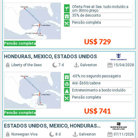
Oferta Free at Sea: tudo incluído a
um ótimo preço
35% de desconto
Pensão completa
US$ 729
Pensão completa
HONDURAS, MÉXICO, ESTADOS UNIDOS
Liberty of the Seas
7 d
Galveston
15/04/2028
-60% no segundo passageiro
Até -$650/cabine
Entretenimento a bordo incluído
Pensão completa
US$ 741
Pensão completa
ESTADOS UNIDOS, MÉXICO, HONDURAS, BELIZE
Norwegian Viva
8 d
Galveston
07/11/2026