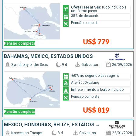
Oferta Free at Sea: tudo incluído a
um ótimo preço
35% de desconto
Pensão completa
US$ 779
Pensão completa
BAHAMAS, MÉXICO, ESTADOS UNIDOS
Symphony of the Seas
9 d
Galveston
26/09/2026
-60% no segundo passageiro
Até -$650/cabine
Entretenimento a bordo incluído
Pensão completa
US$ 819
Pensão completa
MÉXICO, HONDURAS, BELIZE, ESTADOS UNIDOS
Norwegian Escape
8 d
Galveston
22/01/2028