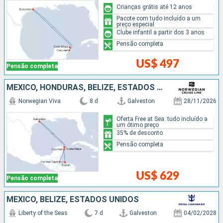
Crianças grátis até 12 anos
Pacote com tudo incluído a um
preço especial
Clube infantil a partir dos 3 anos
Pensão completa
US$ 497
Pensão completa
MÉXICO, HONDURAS, BELIZE, ESTADOS UNIDOS
Norwegian Viva
8 d
Galveston
28/11/2026
Oferta Free at Sea: tudo incluído a
um ótimo preço
35% de desconto
Pensão completa
US$ 629
Pensão completa
MÉXICO, BELIZE, ESTADOS UNIDOS
Liberty of the Seas
7 d
Galveston
04/02/2028