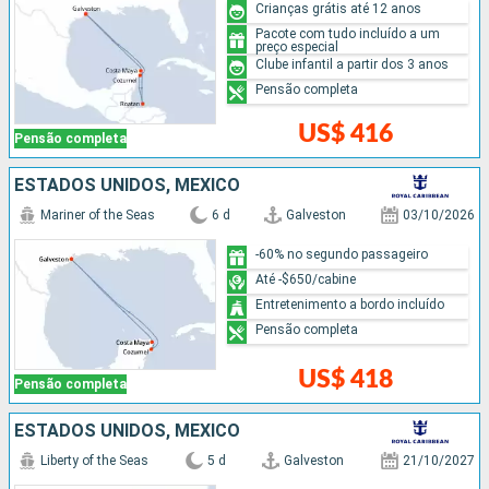
Crianças grátis até 12 anos
Pacote com tudo incluído a um
preço especial
Clube infantil a partir dos 3 anos
Pensão completa
US$ 416
Pensão completa
ESTADOS UNIDOS, MÉXICO
Mariner of the Seas
6 d
Galveston
03/10/2026
-60% no segundo passageiro
Até -$650/cabine
Entretenimento a bordo incluído
Pensão completa
US$ 418
Pensão completa
ESTADOS UNIDOS, MÉXICO
Liberty of the Seas
5 d
Galveston
21/10/2027