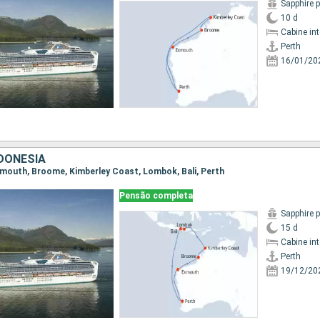
Sapphire 
10 d
Cabine in
Perth
16/01/20
NDONESIA
 Exmouth, Broome, Kimberley Coast, Lombok, Bali, Perth
Pensão completa
Sapphire 
15 d
Cabine in
Perth
19/12/20