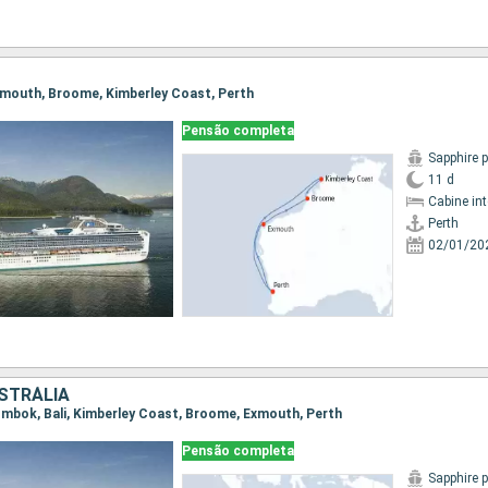
 Exmouth, Broome, Kimberley Coast, Perth
Pensão completa
Sapphire 
11 d
Cabine in
Perth
02/01/20
USTRÁLIA
 Lombok, Bali, Kimberley Coast, Broome, Exmouth, Perth
Pensão completa
Sapphire 