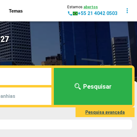
Estamos
abertos
Temas
+55 21 4042 0503
027
Pesquisar
anhias
Pesquisa avançada