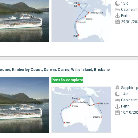
15 d
Cabine in
Perth
29/01/20
Broome, Kimberley Coast, Darwin, Cairns, Willis Island, Brisbane
Pensão completa
Sapphire 
14 d
Cabine in
Perth
10/10/20