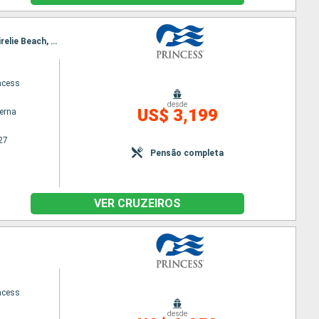
Itinerário : Perth, Broome, Yampi Sound, Kimberley Coast, Darwin, Cairns, Willis Island, Tortola, Airelie Beach, Sydney
ncess
desde
US$ 3,199
terna
27
Pensão completa
VER CRUZEIROS
ncess
desde