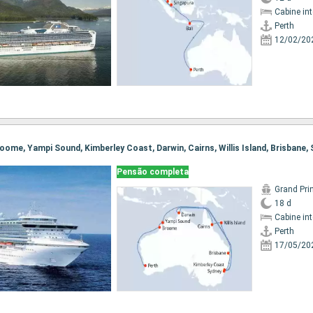
Cabine in
Perth
12/02/20
Broome, Yampi Sound, Kimberley Coast, Darwin, Cairns, Willis Island, Brisbane,
Pensão completa
Grand Pri
18 d
Cabine in
Perth
17/05/20