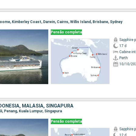
Broome, Kimberley Coast, Darwin, Cairns, Willis Island, Brisbane, Sydney
Pensão completa
Sapphire 
17 d
Cabine in
Perth
10/10/20
DONESIA, MALÁSIA, SINGAPURA
Bali, Penang, Kuala Lumpur, Singapura
Pensão completa
Sapphire 
12 d