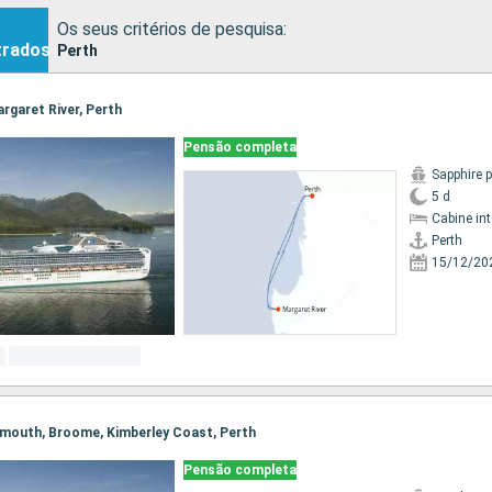
Os seus critérios de pesquisa:
trados
Perth
argaret River, Perth
Pensão completa
Sapphire 
5 d
Cabine in
Perth
15/12/20
 Exmouth, Broome, Kimberley Coast, Perth
Pensão completa