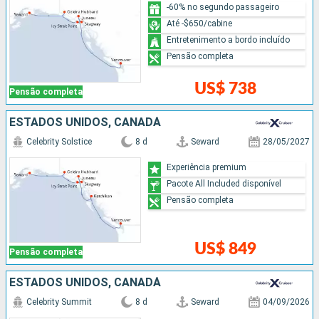
-60% no segundo passageiro
Até -$650/cabine
Entretenimento a bordo incluído
Pensão completa
US$ 738
Pensão completa
ESTADOS UNIDOS, CANADÁ
Celebrity Solstice
8 d
Seward
28/05/2027
Experiência premium
Pacote All Included disponível
Pensão completa
US$ 849
Pensão completa
ESTADOS UNIDOS, CANADÁ
Celebrity Summit
8 d
Seward
04/09/2026