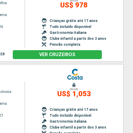
desde
ifica
US$ 978
terna
Crianças grátis até 17 anos
26
Tudo incluído disponível
Gastronomia italiana
Clube infantil a partir dos 3 anos
Pensão completa
rca
VER CRUZEIROS
desde
scinosa
US$ 1,053
terna
Crianças grátis até 17 anos
27
Tudo incluído disponível
Gastronomia italiana
Clube infantil a partir dos 3 anos