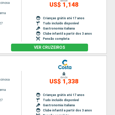
desde
scinosa
US$ 1,148
terna
Crianças grátis até 17 anos
27
Tudo incluído disponível
Gastronomia italiana
Clube infantil a partir dos 3 anos
Pensão completa
VER CRUZEIROS
desde
scinosa
US$ 1,338
terna
Crianças grátis até 17 anos
27
Tudo incluído disponível
Gastronomia italiana
Clube infantil a partir dos 3 anos