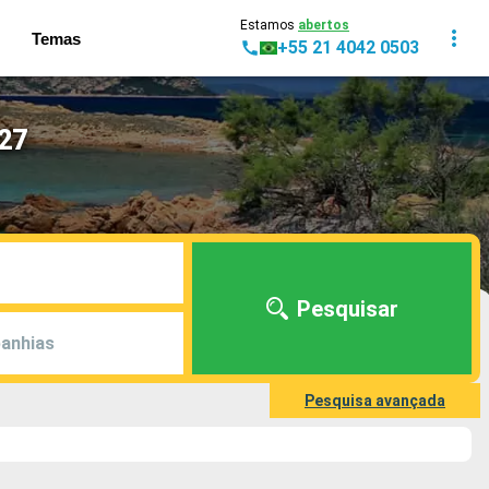
Estamos
abertos
Temas
+55 21 4042 0503
027
Pesquisar
anhias
Pesquisa avançada