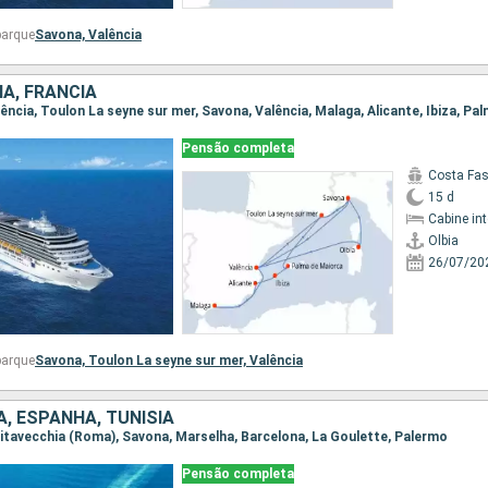
barque
Savona,
Valência
HA, FRANCIA
Pensão completa
Costa Fa
15 d
Cabine in
Olbia
26/07/20
barque
Savona,
Toulon La seyne sur mer,
Valência
IA, ESPANHA, TUNÍSIA
Civitavecchia (Roma), Savona, Marselha, Barcelona, La Goulette, Palermo
Pensão completa