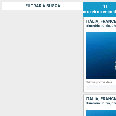
FILTRAR A BUSCA
11
cruzeiros
encon
ITÁLIA, FRANC
Itinerário : Olbia, 
Outros portos de embarque
ITÁLIA, FRANC
Itinerário : Olbia, 