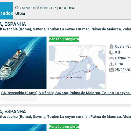
Os seus critérios de pesquisa:
trados
Olbia
IA, ESPANHA
Civitavecchia (Roma), Savona, Toulon La seyne sur mer, Palma de Maiorca, Valên
Pensão completa
Costa Pac
8 d
Cabine in
Olbia
25/09/20
Civitavecchia (Roma),
Valência,
Savona,
Palma de Maiorca,
Toulon La seyne 
IA, ESPANHA
Civitavecchia (Roma), Savona, Toulon La seyne sur mer, Palma de Maiorca, Alica
Pensão completa