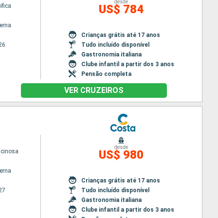
desde
ifica
US$ 784
terna
Crianças grátis até 17 anos
26
Tudo incluído disponível
Gastronomia italiana
Clube infantil a partir dos 3 anos
Pensão completa
VER CRUZEIROS
desde
scinosa
US$ 980
terna
Crianças grátis até 17 anos
27
Tudo incluído disponível
Gastronomia italiana
Clube infantil a partir dos 3 anos