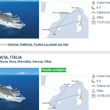
Costa Fa
8 d
Cabine in
Olbia
19/07/20
barque
Savona,
Valência,
Toulon La seyne sur mer
CIA, ITÁLIA
alência, Ibiza, Marselha, Savona, Olbia
Pensão completa
Costa Fa
8 d
Cabine in
Olbia
16/08/20