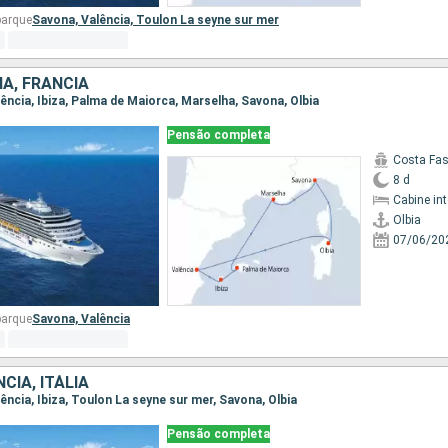
barque
Savona,
Valência,
Toulon La seyne sur mer
HA, FRANCIA
Valência, Ibiza, Palma de Maiorca, Marselha, Savona, Olbia
Pensão completa
Costa Fa
8 d
Cabine in
Olbia
07/06/20
barque
Savona,
Valência
CIA, ITÁLIA
alência, Ibiza, Toulon La seyne sur mer, Savona, Olbia
Pensão completa