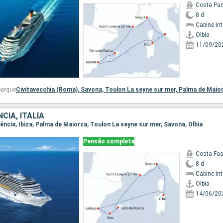
Costa Pac
8 d
Cabine in
Olbia
11/09/20
barque
Civitavecchia (Roma),
Savona,
Toulon La seyne sur mer,
Palma de Maio
CIA, ITÁLIA
Valência, Ibiza, Palma de Maiorca, Toulon La seyne sur mer, Savona, Olbia
Pensão completa
Costa Fa
8 d
Cabine in
Olbia
14/06/20