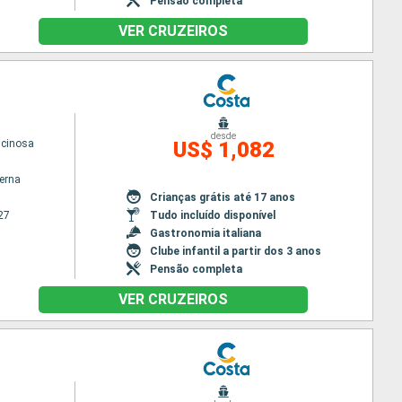
Pensão completa
VER CRUZEIROS
desde
scinosa
US$ 1,082
terna
Crianças grátis até 17 anos
27
Tudo incluído disponível
Gastronomia italiana
Clube infantil a partir dos 3 anos
Pensão completa
VER CRUZEIROS