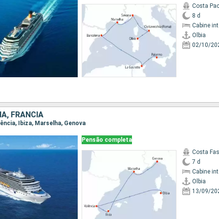
Costa Pac
8 d
Cabine in
Olbia
02/10/20
HA, FRANCIA
alência, Ibiza, Marselha, Genova
Pensão completa
Costa Fa
7 d
Cabine in
Olbia
13/09/20