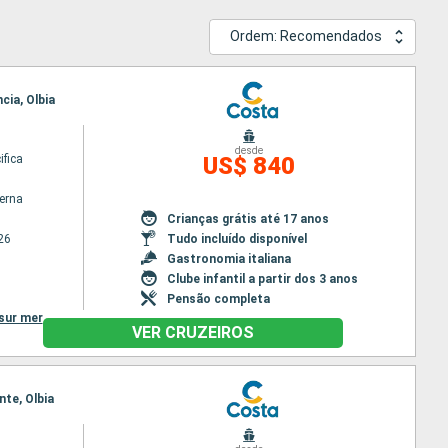
Ordem: Recomendados
cia, Olbia
desde
ifica
US$ 840
terna
Crianças grátis até 17 anos
26
Tudo incluído disponível
Gastronomia italiana
Clube infantil a partir dos 3 anos
Pensão completa
sur mer
VER CRUZEIROS
nte, Olbia