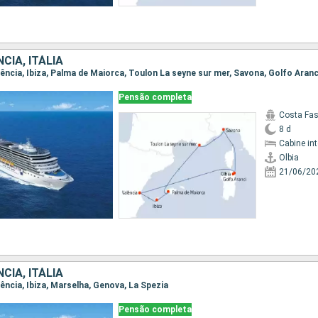
CIA, ITÁLIA
Valência, Ibiza, Palma de Maiorca, Toulon La seyne sur mer, Savona, Golfo Aranc
Pensão completa
Costa Fa
8 d
Cabine in
Olbia
21/06/20
CIA, ITÁLIA
alência, Ibiza, Marselha, Genova, La Spezia
Pensão completa