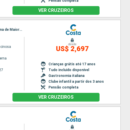
Pensão completa
VER CRUZEIROS
Itinerário : Olbia, Valência, Toulon La seyne sur mer, Savona, Valência, Malaga, Alicante, Ibiza, Palma de Maiorca, Toulon La seyne sur mer, Savona, Olbia
desde
scinosa
US$ 2,697
terna
Crianças grátis até 17 anos
27
Tudo incluído disponível
Gastronomia italiana
Clube infantil a partir dos 3 anos
Pensão completa
VER CRUZEIROS