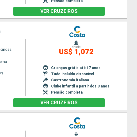
Pensão completa
VER CRUZEIROS
i
desde
scinosa
US$ 1,072
terna
Crianças grátis até 17 anos
27
Tudo incluído disponível
Gastronomia italiana
Clube infantil a partir dos 3 anos
Pensão completa
VER CRUZEIROS