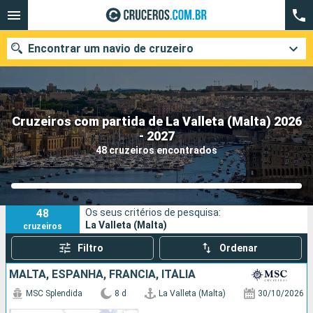
Encontrar um navio de cruzeiro
Cruzeiros com partida de La Valleta (Malta) 2026
Quando ir?
- 2027
48 cruzeiros encontrados
Data de partida
Cidades
Companhias
48
Os seus critérios de pesquisa:
Pesquisar
La Valleta (Malta)
cruzeiros
Filtro
Ordenar
MALTA, ESPANHA, FRANCIA, ITÁLIA
MSC Splendida
8 d
La Valleta (Malta)
30/10/2026