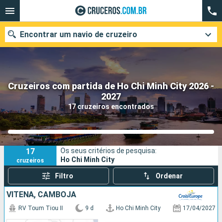
Encontrar um navio de cruzeiro
Cruzeiros com partida de Ho Chi Minh City 2026 -
Quando ir?
2027
17 cruzeiros encontrados
Data de partida
Cidades
Companhias
17
Os seus critérios de pesquisa:
Pesquisar
Ho Chi Minh City
cruzeiros
Filtro
Ordenar
VITENÃ, CAMBOJA
RV Toum Tiou II
9 d
Ho Chi Minh City
17/04/2027