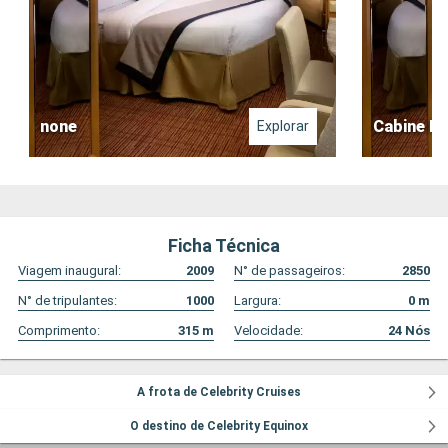
none
Cabine In
Explorar
Ficha Técnica
Viagem inaugural:
2009
N° de passageiros:
2850
N° de tripulantes:
1000
Largura:
0
m
Comprimento:
315
m
Velocidade:
24
Nós
A frota de Celebrity Cruises
O destino de Celebrity Equinox