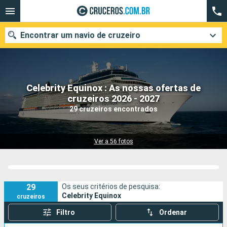
Encontrar um navio de cruzeiro
Celebrity Equinox : As nossas ofertas de
Quando ir?
cruzeiros 2026 - 2027
29 cruzeiros encontrados
Data de partida
Cidades
Companhias
Ver a 56 fotos
Pesquisar
29
Os seus critérios de pesquisa:
Celebrity Equinox
cruzeiros
Filtro
Ordenar