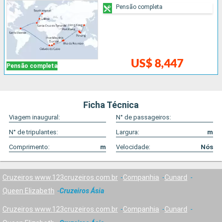
Pensão completa
US$ 8,447
Pensão completa
Ficha Técnica
Viagem inaugural:
N° de passageiros:
N° de tripulantes:
Largura:
m
Comprimento:
m
Velocidade:
Nós
Cruzeiros www.123cruzeiros.com.br
Companhia
Cunard
Queen Elizabeth
Cruzeiros Ásia
Cruzeiros www.123cruzeiros.com.br
Companhia
Cunard