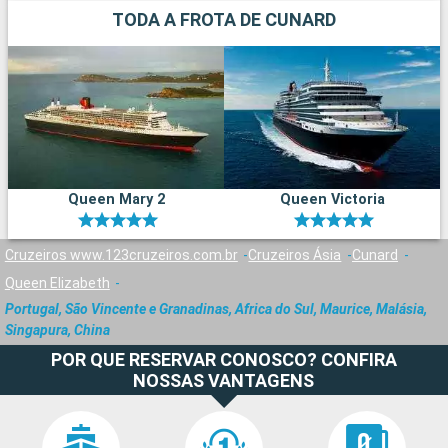
TODA A FROTA DE CUNARD
Queen Mary 2
Queen Victoria
Cruzeiros www.123cruzeiros.com.br
Cruzeiros Ásia
Cunard
Queen Elizabeth
Portugal, São Vincente e Granadinas, Africa do Sul, Maurice, Malásia,
Singapura, China
POR QUE RESERVAR CONOSCO? CONFIRA
NOSSAS VANTAGENS