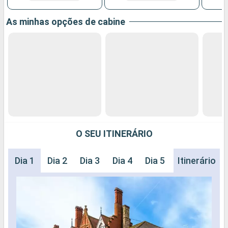
As minhas opções de cabine
O SEU ITINERÁRIO
Dia 1
Dia 2
Dia 3
Dia 4
Dia 5
Dia 6
Itinerário
Dia 