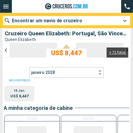
Encontrar um navio de cruzeiro
Cruzeiro Queen Elizabeth: Portugal, São Vincente e Granadinas, Africa do Sul, Maurice, Malásia, Singapura, China partindo de Southampton
Queen Elizabeth
US$ 8,447
+ 72 fotos
Quando ir?
Data de partida
janeiro 2028
Cidades
Companhias
MELHOR PREÇO
18 Jan.
Pesquisar
US$ 8,447
A minha categoria de cabine