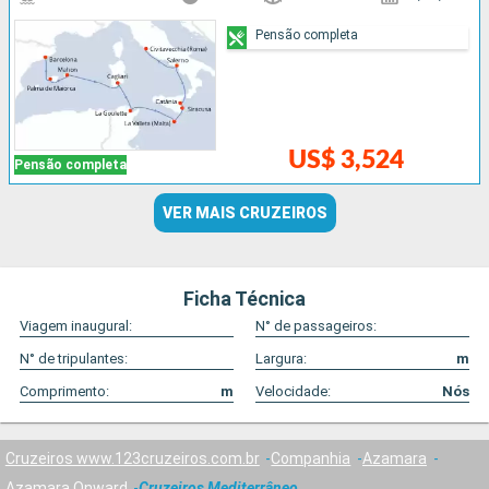
Pensão completa
US$ 3,524
Pensão completa
VER MAIS CRUZEIROS
Ficha Técnica
Viagem inaugural:
N° de passageiros:
N° de tripulantes:
Largura:
m
Comprimento:
m
Velocidade:
Nós
Cruzeiros www.123cruzeiros.com.br
Companhia
Azamara
Azamara Onward
Cruzeiros Mediterrâneo