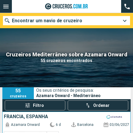
Encontrar um navio de cruzeiro
Quando ir?
Cruzeiros Mediterrâneo sobre Azamara Onward
55 cruzeiros encontrados
Data de partida
Cidades
Companhias
55
Os seus critérios de pesquisa:
Pesquisar
Azamara Onward - Mediterrâneo
cruzeiros
Filtro
Ordenar
FRANCIA, ESPANHA
Azamara Onward
6 d
Barcelona
03/06/2027