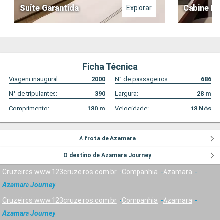
Suíte Garantida
Cabine In
Explorar
Ficha Técnica
Viagem inaugural:
2000
N° de passageiros:
686
N° de tripulantes:
390
Largura:
28
m
Comprimento:
180
m
Velocidade:
18
Nós
A frota de Azamara
O destino de Azamara Journey
Cruzeiros www.123cruzeiros.com.br
Companhia
Azamara
Azamara Journey
Cruzeiros www.123cruzeiros.com.br
Companhia
Azamara
Azamara Journey