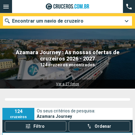
Encontrar um navio de cruzeiro
Azamara Journey : As nossas ofertas de
Quando ir?
cruzeiros 2026 - 2027
124 cruzeiros encontrados
Data de partida
Cidades
Companhias
Ver a 27 fotos
Pesquisar
124
Os seus critérios de pesquisa:
Azamara Journey
cruzeiros
Filtro
Ordenar