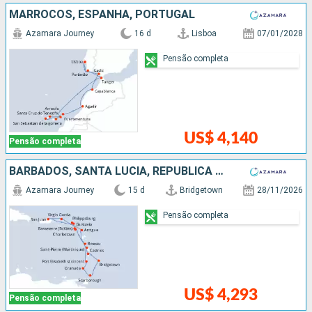
MARROCOS, ESPANHA, PORTUGAL
Azamara Journey
16 d
Lisboa
07/01/2028
Pensão completa
US$ 4,140
Pensão completa
BARBADOS, SANTA LUCIA, REPUBLICA DOMINICANA, FRANCIA, PORTO RICO, ANTIGUA E BARBUDA, SÃO VINCENTE E GRANADINAS, GRENADA, TRINIDADE E TOBAGO
Azamara Journey
15 d
Bridgetown
28/11/2026
Pensão completa
US$ 4,293
Pensão completa