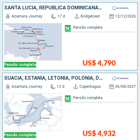
SANTA LUCIA, REPUBLICA DOMINICANA, PORTO RICO, ESTADOS UNIDOS, ANTIGUA E BARBUDA, FRANCIA, TRINIDADE E TOBAGO, SÃO VINCENTE E GRANADINAS, BARBADOS
Azamara Journey
17 d
Bridgetown
12/12/2026
Pensão completa
US$ 4,790
Pensão completa
SUÃCIA, ESTÃNIA, LETÔNIA, POLÓNIA, DINAMARCA
Azamara Journey
12 d
Copenhague
06/08/2027
Pensão completa
US$ 4,932
Pensão completa