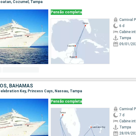
 Roatan, Cozumel, Tampa
Pensão completa
Carnival 
6 d
Cabine in
Tampa
09/01/20
DOS, BAHAMAS
 Celebration Key, Princess Cays, Nassau, Tampa
Pensão completa
Carnival 
7 d
Cabine in
Tampa
28/09/20