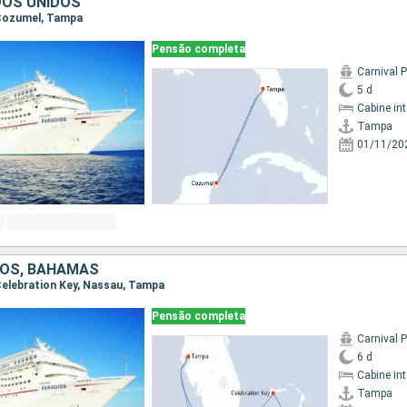
DOS UNIDOS
 Cozumel, Tampa
Pensão completa
Carnival 
5 d
Cabine in
Tampa
01/11/20
DOS, BAHAMAS
 Celebration Key, Nassau, Tampa
Pensão completa
Carnival 
6 d
Cabine in
Tampa