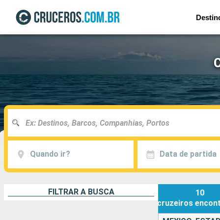
Destin
C
Quando ir?
Data de partida
FILTRAR A BUSCA
10
cruzeiros
encon