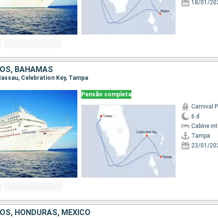
18/01/20
DOS, BAHAMAS
 Nassau, Celebration Key, Tampa
Pensão completa
Carnival 
6 d
Cabine in
Tampa
23/01/20
OS, HONDURAS, MÉXICO