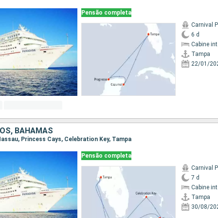
Pensão completa
Carnival 
6 d
Cabine in
Tampa
22/01/20
DOS, BAHAMAS
 Nassau, Princess Cays, Celebration Key, Tampa
Pensão completa
Carnival 
7 d
Cabine in
Tampa
30/08/20