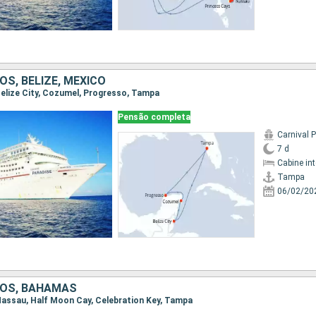
S, BELIZE, MÉXICO
 Belize City, Cozumel, Progresso, Tampa
Pensão completa
Carnival 
7 d
Cabine in
Tampa
06/02/20
DOS, BAHAMAS
 Nassau, Half Moon Cay, Celebration Key, Tampa