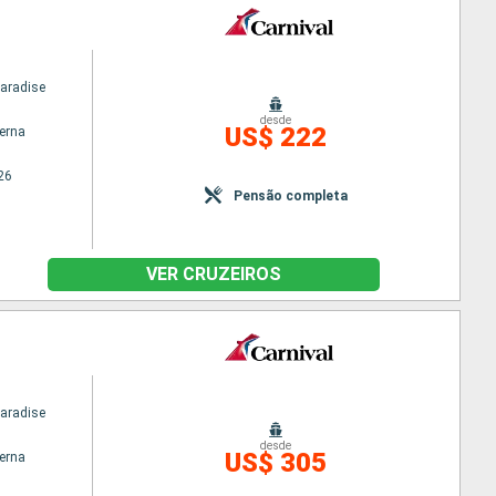
Paradise
desde
US$ 222
terna
26
Pensão completa
VER CRUZEIROS
Paradise
desde
US$ 305
terna