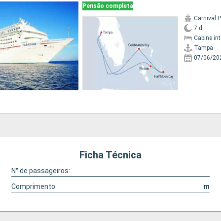
Pensão completa
Carnival 
7 d
Cabine in
Tampa
07/06/20
Ficha Técnica
N° de passageiros:
Comprimento:
m