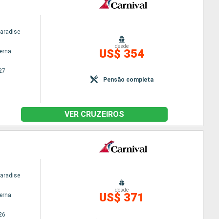
Paradise
desde
US$ 354
terna
27
Pensão completa
VER CRUZEIROS
Paradise
desde
US$ 371
terna
26