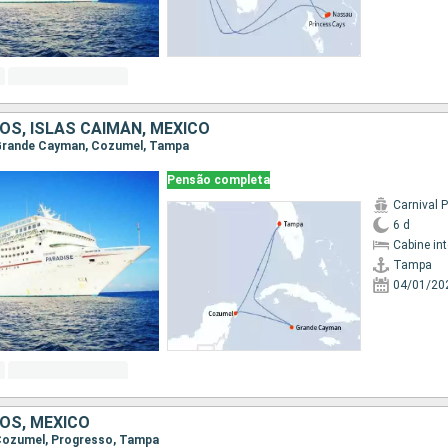
OS, ISLAS CAIMÁN, MÉXICO
, Grande Cayman, Cozumel, Tampa
Pensão completa
Carnival 
6 d
Cabine in
Tampa
04/01/20
OS, MÉXICO
 Cozumel, Progresso, Tampa