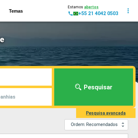
Estamos
abertos
Temas
+55 21 4042 0503
se
Pesquisar
anhias
Pesquisa avançada
Ordem: Recomendados