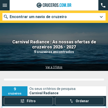
Encontrar um navio de cruzeiro
Carnival Radiance : As nossas ofertas de
Quando ir?
cruzeiros 2026 - 2027
9 cruzeiros encontrados
Data de partida
Cidades
Companhias
Ver a 3 fotos
Pesquisar
9
Os seus critérios de pesquisa:
Carnival Radiance
cruzeiros
Filtro
Ordenar