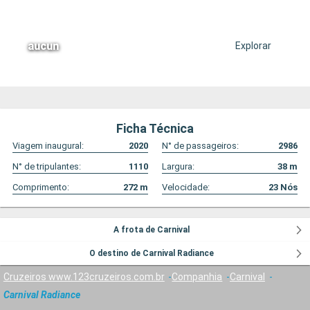
aucun
Explorar
Ficha Técnica
Viagem inaugural:
2020
N° de passageiros:
2986
N° de tripulantes:
1110
Largura:
38
m
Comprimento:
272
m
Velocidade:
23
Nós
A frota de Carnival
O destino de Carnival Radiance
Cruzeiros www.123cruzeiros.com.br
Companhia
Carnival
Carnival Radiance