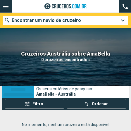
Encontrar um navio de cruzeiro
Quando ir?
Cruzeiros Austrália sobre AmaBella
0 cruzeiros encontrados
Data de partida
Cidades
Companhias
Os seus critérios de pesquisa:
Pesquisar
AmaBella - Austrália
Filtro
Ordenar
No momento, nenhum cruzeiro está disponível