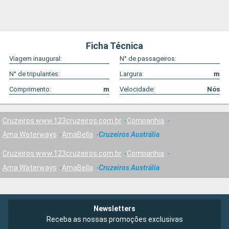
Ficha Técnica
Viagem inaugural:
N° de passageiros:
N° de tripulantes:
Largura:
m
Comprimento:
m
Velocidade:
Nós
Cruzeiros www.123cruzeiros.com.br
Companhia
Ama Waterways
AmaBella
Cruzeiros Austrália
Cruzeiros www.123cruzeiros.com.br
Companhia
Ama Waterways
AmaBella
Cruzeiros Austrália
Newsletters
Receba as nossas promoções exclusivas