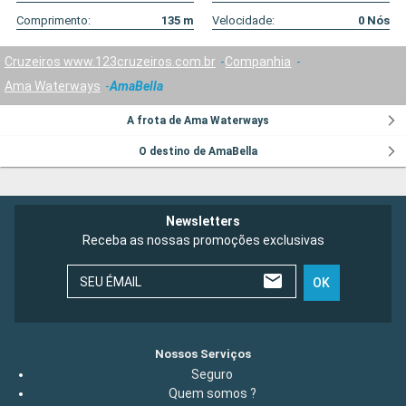
Comprimento:
135
m
Velocidade:
0
Nós
Cruzeiros www.123cruzeiros.com.br
Companhia
Ama Waterways
AmaBella
A frota de Ama Waterways
O destino de AmaBella
Newsletters
Receba as nossas promoções exclusivas
SEU ÉMAIL
OK
Nossos Serviços
Seguro
Quem somos ?