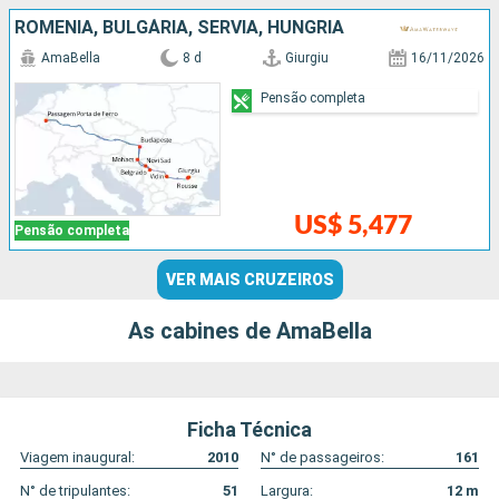
ROMÊNIA, BULGÁRIA, SÉRVIA, HUNGRIA
AmaBella
8 d
Giurgiu
16/11/2026
Pensão completa
US$ 5,477
Pensão completa
VER MAIS CRUZEIROS
As cabines de AmaBella
Ficha Técnica
Viagem inaugural:
2010
N° de passageiros:
161
N° de tripulantes:
51
Largura:
12
m