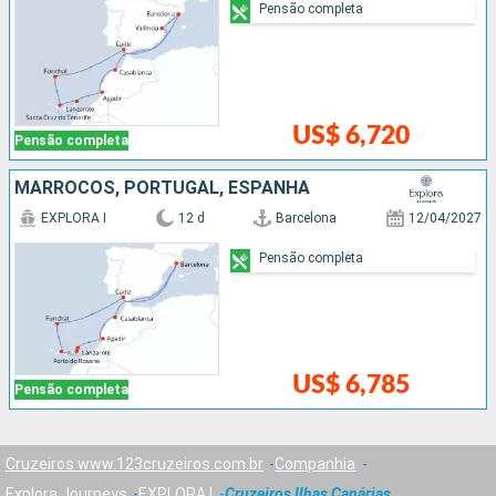
Pensão completa
US$ 6,720
Pensão completa
MARROCOS, PORTUGAL, ESPANHA
EXPLORA I
12 d
Barcelona
12/04/2027
Pensão completa
US$ 6,785
Pensão completa
Cruzeiros www.123cruzeiros.com.br
Companhia
Explora Journeys
EXPLORA I
Cruzeiros Ilhas Canárias