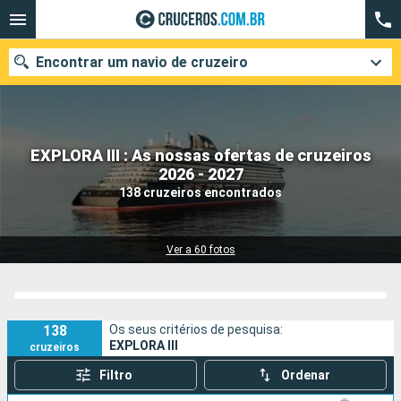
Encontrar um navio de cruzeiro
EXPLORA III : As nossas ofertas de cruzeiros
Quando ir?
2026 - 2027
138 cruzeiros encontrados
Data de partida
Cidades
Companhias
Ver a 60 fotos
Pesquisar
138
Os seus critérios de pesquisa:
EXPLORA III
cruzeiros
Filtro
Ordenar