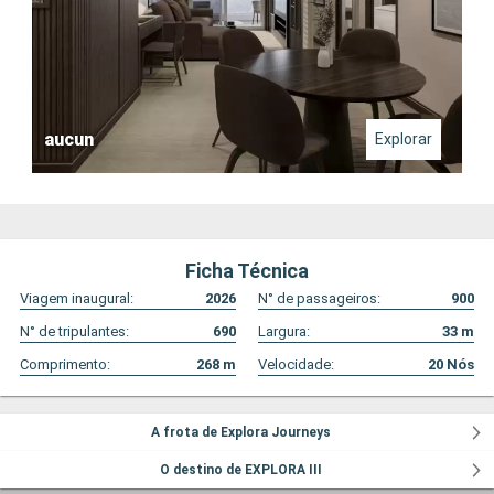
aucun
Explorar
Ficha Técnica
Viagem inaugural:
2026
N° de passageiros:
900
N° de tripulantes:
690
Largura:
33
m
Comprimento:
268
m
Velocidade:
20
Nós
A frota de Explora Journeys
O destino de EXPLORA III