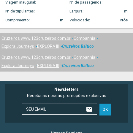
Viagem inaugural:
N° de passageiros:
N° de tripulantes:
Largura:
m
Comprimento:
m
Velocidade:
Nós
Cruzeiros www.123cruzeiros.com.br
Companhia
Explora Journeys
EXPLORA III
Cruzeiros Báltico
Cruzeiros www.123cruzeiros.com.br
Companhia
Explora Journeys
EXPLORA III
Cruzeiros Báltico
Newsletters
Receba as nossas promoções exclusivas
SEU ÉMAIL
OK
Nossos Serviços