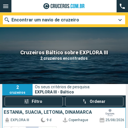
Encontrar um navio de cruzeiro
Quando ir?
Cruzeiros Báltico sobre EXPLORA III
2 cruzeiros encontrados
Data de partida
Cidades
Companhias
2
Os seus critérios de pesquisa:
Pesquisar
EXPLORA III - Báltico
cruzeiros
Filtro
Ordenar
ESTÃNIA, SUÃCIA, LETÔNIA, DINAMARCA
EXPLORA III
9 d
Copenhague
25/08/2026