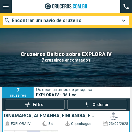
Encontrar um navio de cruzeiro
Quando ir?
Cruzeiros Báltico sobre EXPLORA IV
7 cruzeiros encontrados
Data de partida
Cidades
Companhias
7
Os seus critérios de pesquisa:
Pesquisar
EXPLORA IV - Báltico
cruzeiros
Filtro
Ordenar
DINAMARCA, ALEMANHA, FINLÃNDIA, ESTÃNIA, SUÃCIA
EXPLORA IV
8 d
Copenhague
23/09/2028