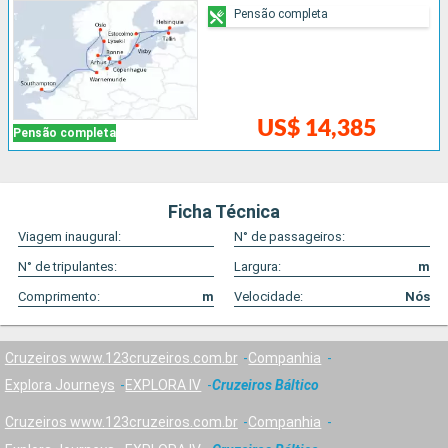
Pensão completa
US$ 14,385
Pensão completa
Ficha Técnica
Viagem inaugural:
N° de passageiros:
N° de tripulantes:
Largura:
m
Comprimento:
m
Velocidade:
Nós
Cruzeiros www.123cruzeiros.com.br
Companhia
Explora Journeys
EXPLORA IV
Cruzeiros Báltico
Cruzeiros www.123cruzeiros.com.br
Companhia