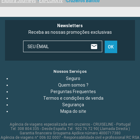
Explora Journeys
EXPLORA IV
Cruzeiros Báltico
Newsletters
Receba as nossas promoções exclusivas
SEU ÉMAIL
OK
Nossos Serviços
Seguro
Quem somos ?
Perguntas Frequentes
Termos e condições de venda
Segurança
Mapa do site
Agência de viagens especializada em cruzeiros - CRUISELINE - Portugal
Tel: 308 804 335 - Desde España Tel : 902 76 72 90( Llamada Directa )
Garantia financeira Groupama Apólice número 4000717380
Agência de viagens n° 006 02 0007 - Responsabilidade civil e profissional RC RSA