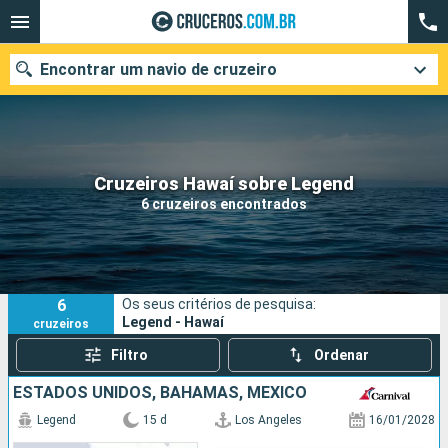
Encontrar um navio de cruzeiro
Quando ir?
Cruzeiros Hawaí sobre Legend
6 cruzeiros encontrados
Data de partida
Cidades
Companhias
6
Os seus critérios de pesquisa:
Pesquisar
Legend - Hawaí
cruzeiros
Filtro
Ordenar
ESTADOS UNIDOS, BAHAMAS, MÉXICO
Legend
15 d
Los Angeles
16/01/2028