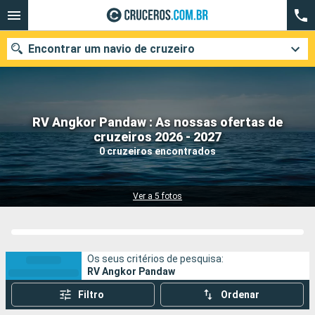
Encontrar um navio de cruzeiro
RV Angkor Pandaw : As nossas ofertas de
Quando ir?
cruzeiros 2026 - 2027
0 cruzeiros encontrados
Data de partida
Cidades
Companhias
Ver a 5 fotos
Pesquisar
Os seus critérios de pesquisa:
RV Angkor Pandaw
Filtro
Ordenar