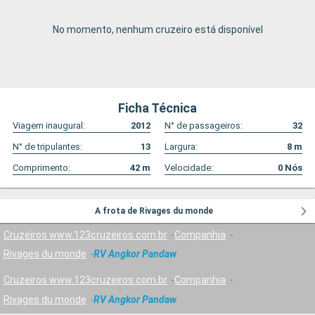
No momento, nenhum cruzeiro está disponível
Ficha Técnica
Viagem inaugural:
2012
N° de passageiros:
32
N° de tripulantes:
13
Largura:
8
m
Comprimento:
42
m
Velocidade:
0
Nós
A frota de Rivages du monde
Cruzeiros www.123cruzeiros.com.br
Companhia
Rivages du monde
RV Angkor Pandaw
Cruzeiros www.123cruzeiros.com.br
Companhia
Rivages du monde
RV Angkor Pandaw