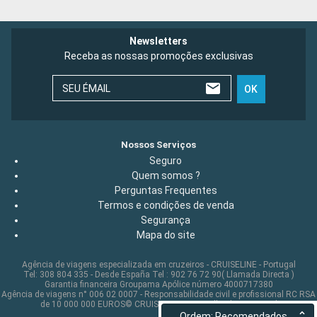
Newsletters
Receba as nossas promoções exclusivas
SEU ÉMAIL
OK
Nossos Serviços
Seguro
Quem somos ?
Perguntas Frequentes
Termos e condições de venda
Segurança
Mapa do site
Agência de viagens especializada em cruzeiros - CRUISELINE - Portugal
Tel: 308 804 335 - Desde España Tel : 902 76 72 90( Llamada Directa )
Garantia financeira Groupama Apólice número 4000717380
Agência de viagens n° 006 02 0007 - Responsabilidade civil e profissional RC RSA
de 10 000 000 EUROS© CRUISELINE 2026 - all rights reserved
Ordem: Recomendados