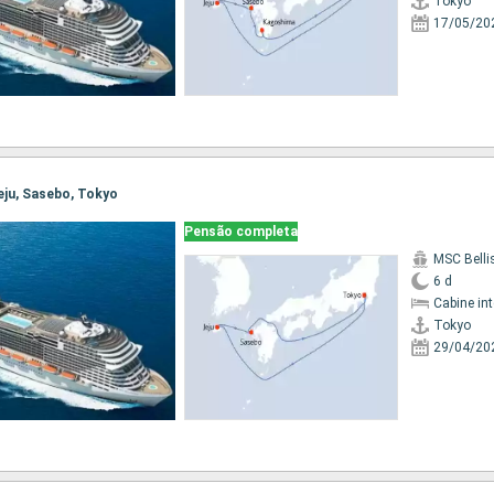
Tokyo
17/05/20
Jeju, Sasebo, Tokyo
Pensão completa
MSC Bell
6 d
Cabine in
Tokyo
29/04/20