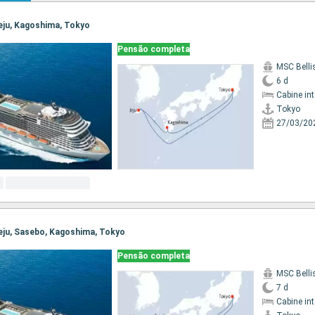
Jeju, Kagoshima, Tokyo
Pensão completa
MSC Bell
6 d
Cabine in
Tokyo
27/03/20
 Jeju, Sasebo, Kagoshima, Tokyo
Pensão completa
MSC Bell
7 d
Cabine in