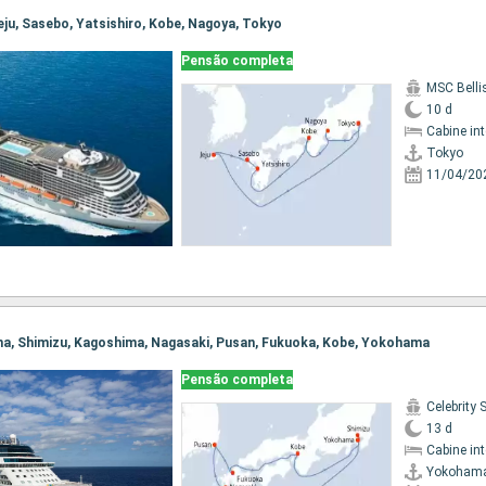
Jeju, Sasebo, Yatsishiro, Kobe, Nagoya, Tokyo
Pensão completa
MSC Bell
10 d
Cabine in
Tokyo
11/04/20
ama, Shimizu, Kagoshima, Nagasaki, Pusan, Fukuoka, Kobe, Yokohama
Pensão completa
Celebrity 
13 d
Cabine in
Yokoham