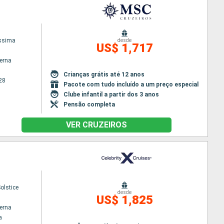
issima
desde
US$ 1,717
terna
Crianças grátis até 12 anos
28
Pacote com tudo incluído a um preço especial
Clube infantil a partir dos 3 anos
Pensão completa
VER CRUZEIROS
Solstice
desde
US$ 1,825
terna
a