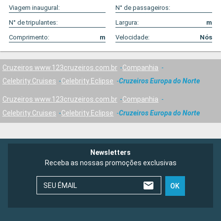
Viagem inaugural:
N° de passageiros:
N° de tripulantes:
Largura:
m
Comprimento:
m
Velocidade:
Nós
Cruzeiros www.123cruzeiros.com.br
Companhia
Celebrity Cruises
Celebrity Eclipse
Cruzeiros Europa do Norte
Cruzeiros www.123cruzeiros.com.br
Companhia
Celebrity Cruises
Celebrity Eclipse
Cruzeiros Europa do Norte
Newsletters
Receba as nossas promoções exclusivas
SEU ÉMAIL
OK