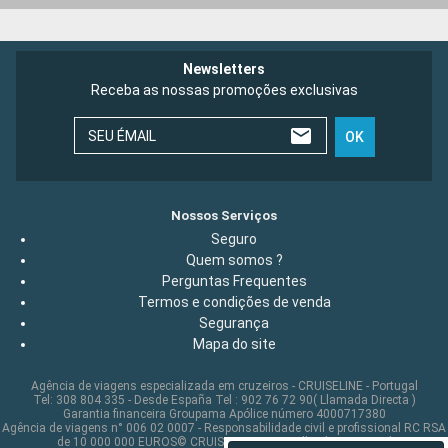
Newsletters
Receba as nossas promoções exclusivas
SEU ÉMAIL
OK
Nossos Serviços
Seguro
Quem somos ?
Perguntas Frequentes
Termos e condições de venda
Segurança
Mapa do site
Agência de viagens especializada em cruzeiros - CRUISELINE - Portugal
Tel: 308 804 335 - Desde España Tel : 902 76 72 90( Llamada Directa )
Garantia financeira Groupama Apólice número 4000717380
Agência de viagens n° 006 02 0007 - Responsabilidade civil e profissional RC RSA
de 10 000 000 EUROS© CRUISELINE 2026 - all rights reserved