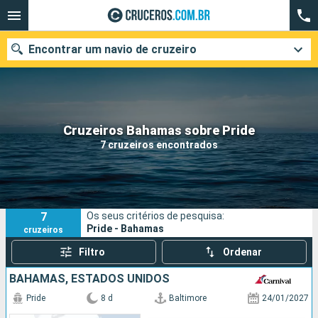
Encontrar um navio de cruzeiro
Quando ir?
Cruzeiros Bahamas sobre Pride
7 cruzeiros encontrados
Data de partida
Cidades
Companhias
7
Os seus critérios de pesquisa:
Pesquisar
Pride - Bahamas
cruzeiros
Filtro
Ordenar
BAHAMAS, ESTADOS UNIDOS
Pride
8 d
Baltimore
24/01/2027