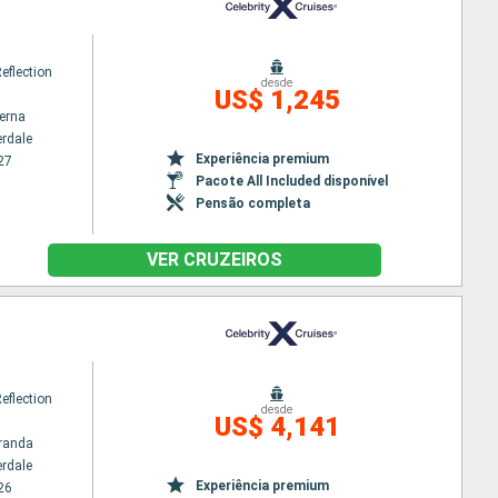
Reflection
desde
US$ 1,245
terna
erdale
Experiência premium
27
Pacote All Included disponível
Pensão completa
VER CRUZEIROS
Reflection
desde
US$ 4,141
randa
erdale
Experiência premium
26