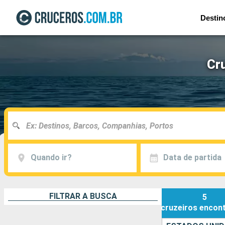
Destin
Cru
Quando ir?
Data de partida
FILTRAR A BUSCA
5
cruzeiros
encon