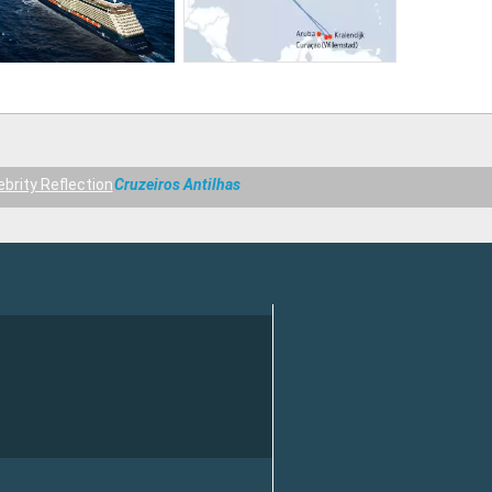
ebrity Reflection
Cruzeiros Antilhas