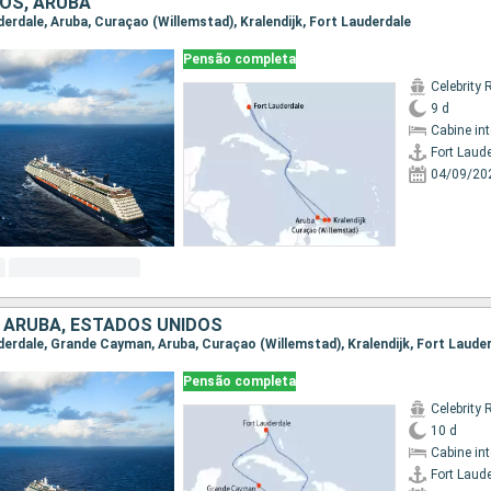
OS, ARUBA
uderdale, Aruba, Curaçao (Willemstad), Kralendijk, Fort Lauderdale
Pensão completa
Celebrity 
9 d
Cabine in
Fort Laud
04/09/20
, ARUBA, ESTADOS UNIDOS
uderdale, Grande Cayman, Aruba, Curaçao (Willemstad), Kralendijk, Fort Laude
Pensão completa
Celebrity 
10 d
Cabine in
Fort Laud