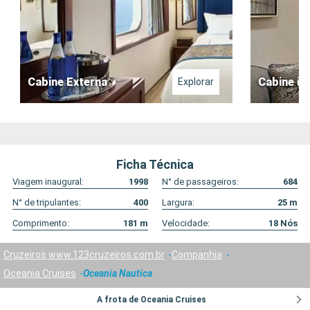
Cabine Externa
Cabine in
Explorar
Ficha Técnica
Viagem inaugural:
1998
N° de passageiros:
684
N° de tripulantes:
400
Largura:
25
m
Comprimento:
181
m
Velocidade:
18
Nós
Cruzeiros www.123cruzeiros.com.br
Companhia
Oceania Cruises
Oceania Nautica
A frota de Oceania Cruises