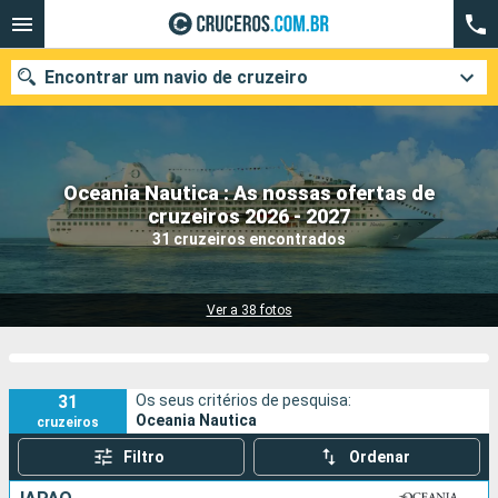
Encontrar um navio de cruzeiro
Oceania Nautica : As nossas ofertas de
Quando ir?
cruzeiros 2026 - 2027
31 cruzeiros encontrados
Data de partida
Cidades
Companhias
Ver a 38 fotos
Pesquisar
31
Os seus critérios de pesquisa:
Oceania Nautica
cruzeiros
Filtro
Ordenar