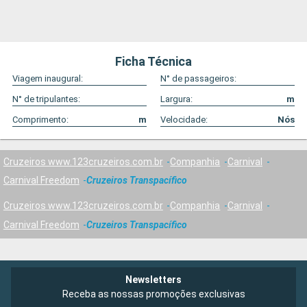
Ficha Técnica
Viagem inaugural:
N° de passageiros:
N° de tripulantes:
Largura:
m
Comprimento:
m
Velocidade:
Nós
Cruzeiros www.123cruzeiros.com.br
Companhia
Carnival
Carnival Freedom
Cruzeiros Transpacífico
Cruzeiros www.123cruzeiros.com.br
Companhia
Carnival
Carnival Freedom
Cruzeiros Transpacífico
Newsletters
Receba as nossas promoções exclusivas